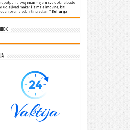
 upotpuniti svoj iman – vjeru sve dok ne bude
r udjeljivati makar i iz male imovine, biti
edan prema sebi i širiti selam.”
Buharija
book
ja