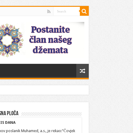
sna ploča
IS DANA
hov poslanik Muhamed, a.s., je rekao:”Čovjek