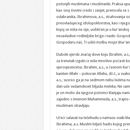
potonjih muslimana i muslimanki. Praksa upuć
kao svoj životni credo i zavjet, prenosila se 
odabranika. Ibrahimova, a.s., strahovanja od
preovlađujećeg idolopoklonstva, kao i njegov 
kojoj se ništa ne sije, uobličen je u kur’ansk
nesavladive roditeljske brige i nade: Gospo
Gospodaru naš, Ti usliši molbu moju! (Kur’an,
Duboki vjerski značaj dove koju Ibrahim, a.s.
za trenutak izgubi iz vida mnoštvo počasti k
vjerovjesnicima. Ibrahim, a.s., u časnom Kur’
kaniten-lillahi – pokoran Allahu, dž.š., u sva
a.s., susreo ga je na sedmom nebu leđima na
dan uđe sedamdeset hiljada meleka. Ne samo 
je on molio da njegovi potomci klanjaju nam
zajedno s imenom Muhammeda, a.s., trajno 
muslimani obavljaju.
Učeći salavat na tešehudu u namazu svaki kl
Ibrahima, a.s. Muslim bilježi hadis kojeg pr