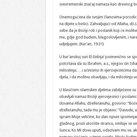
svevremenski značaj namaza kao drevnog bo
Onemogućena da svojim članovima porodice ob
na dijete u bešici. Zahvaljujući od Allaha, dž.
sebe da je Božiji rob i poslanik koji će molitvu
me, gdje god budem, blagoslovljenim, i nared
udjeljujem. (Kur’an, 19:31)
U kur’anskoj suri El-Enbija’ poimenično se sp
potcrtava da su Ibrahim, a.s., njegov sin Ishak 
milostinju: …i učinismo ih vjerovjesnicima d
djela, i da molitvu obavljaju, i da milostinju u
U klasičnim islamskim djelima zabilježene su 
obavljali namaz Božiji vjerovjesnici i poslanic
dovama Allahu, džellešanuhu, govorio: “Bož
džellešanuhu, tada mu je objavio: “Davude,
spram Moje veličine, ko dan ispuni spominja
gladnog, pruži utočište strancu, smiluje se 
Sunca. Ko Mi dovu uputi, odazivam mu se, a
nemaru sjećanje, u tmini svjetlo. Među ljudim