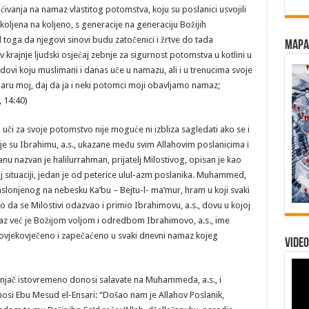
ivanja na namaz vlastitog potomstva, koju su poslanici usvojili
s koljena na koljeno, s generacije na generaciju Božijih
 toga da njegovi sinovi budu zatočenici i žrtve do tada
Mapa 
krajnje ljudski osjećaj zebnje za sigurnost potomstva u kotlini u
oj dovi koju muslimani i danas uče u namazu, ali i u trenucima svoje
daru moj, daj da ja i neki potomci moji obavljamo namaz;
 14:40)
, uči za svoje potomstvo nije moguće ni izbliza sagledati ako se i
oje su Ibrahimu, a.s., ukazane među svim Allahovim poslanicima i
anu nazvan je halilurrahman, prijatelj Milostivog, opisan je kao
koj situaciji, jedan je od peterice ulul-azm poslanika. Muhammed,
slonjenog na nebesku Ka‘bu – Bejtu-l- ma‘mur, hram u koji svaki
da se Milostivi odazvao i primio Ibrahimovu, a.s., dovu u kojoj
az već je Božijom voljom i odredbom Ibrahimovo, a.s., ime
ovjekovječeno i zapečaćeno u svaki dnevni namaz kojeg
Video
anjač istovremeno donosi salavate na Muhammeda, a.s., i
enosi Ebu Mesud el-Ensari: “Došao nam je Allahov Poslanik,