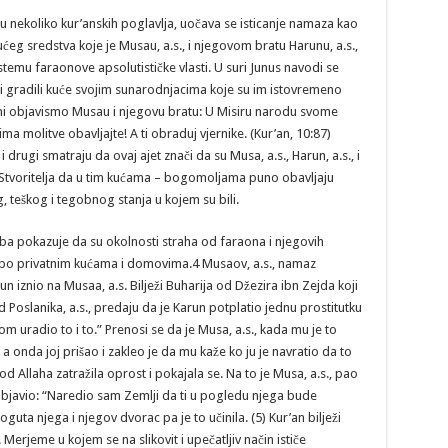
 u nekoliko kur’anskih poglavlja, uočava se isticanje namaza kao
ćeg sredstva koje je Musau, a.s., i njegovom bratu Harunu, a.s.,
istemu faraonove apsolutističke vlasti. U suri Junus navodi se
bi gradili kuće svojim sunarodnjacima koje su im istovremeno
mi objavismo Musau i njegovu bratu: U Misiru narodu svome
ima molitve obavljajte! A ti obraduj vjernike. (Kur’an, 10:87)
rugi smatraju da ovaj ajet znači da su Musa, a.s., Harun, a.s., i
od Stvoritelja da u tim kućama – bogomoljama puno obavljaju
, teškog i tegobnog stanja u kojem su bili.
 pokazuje da su okolnosti straha od faraona i njegovih
a po privatnim kućama i domovima.4 Musaov, a.s., namaz
n iznio na Musaa, a.s. Bilježi Buharija od Džezira ibn Zejda koji
d Poslanika, a.s., predaju da je Karun potplatio jednu prostitutku
m uradio to i to.” Prenosi se da je Musa, a.s., kada mu je to
a onda joj prišao i zakleo je da mu kaže ko ju je navratio da to
 od Allaha zatražila oprost i pokajala se. Na to je Musa, a.s., pao
objavio: “Naredio sam Zemlji da ti u pogledu njega bude
guta njega i njegov dvorac pa je to učinila. (5) Kur’an bilježi
Merjeme u kojem se na slikovit i upečatljiv način ističe