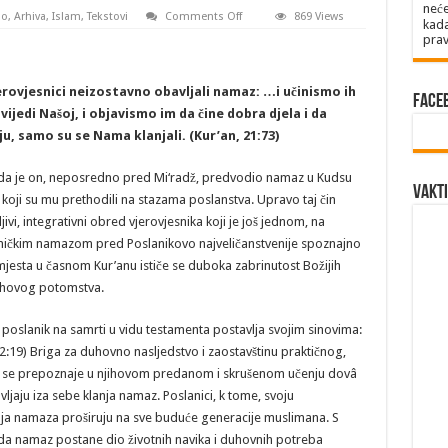
neće
on
no
,
Arhiva
,
Islam
,
Tekstovi
Comments Off
869 Views
kada
Namaz
prav
Božijih
poslanika
jerovjesnici neizostavno obavljali namaz: …i učinismo ih
Face
jedi Našoj, i objavismo im da čine dobra djela i da
ju, samo su se Nama klanjali. (Kur’an, 21:73)
o da je on, neposredno pred Mi‘radž, predvodio namaz u Kudsu
Vakti
ci koji su mu prethodili na stazama poslanstva. Upravo taj čin
vi, integrativni obred vjerovjesnika koji je još jednom, na
dničkim namazom pred Poslanikovo najveličanstvenije spoznajno
mjesta u časnom Kur’anu ističe se duboka zabrinutost Božijih
jihovog potomstva.
aj poslanik na samrti u vidu testamenta postavlja svojim sinovima:
 2:19) Briga za duhovno nasljedstvo i zaostavštinu praktičnog,
tije se prepoznaje u njihovom predanom i skrušenom učenju dovâ
aju iza sebe klanja namaz. Poslanici, k tome, svoju
nja namaza proširuju na sve buduće generacije muslimana. S
da namaz postane dio životnih navika i duhovnih potreba