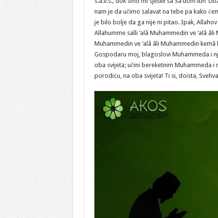
s.a.v.s., dok smo mi sjedili sa Sa‘dom ibn ‘U
nam je da učimo salavat na tebe pa kako ćemo 
je bilo bolje da ga nije ni pitao. Ipak, Allaho
Allahumme salli ‘alâ Muhammedin ve ‘alâ âli 
Muhammedin ve ‘alâ âli Muhammedin kemâ bâr
Gospodaru moj, blagoslovi Muhammeda i nje
oba svijeta; učini bereketnim Muhammeda i 
porodicu, na oba svijeta! Ti si, doista, Svehva