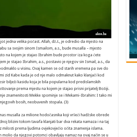
oš jedna velika počast. Allah, dž.š., je odredio da mjesto na
 Kabu sa svojim sinom Ismailom, a.s., bude musalla – mjesto
to na kojem je stajao Ibrahim bude prostor iza koga ćete
m je stajao Ibrahim, a.s., postavio je njegov sin Ismail, a.s., da
oodmaklo u visinu. Ovaj kamen se od starih vremena pa sve do
mi zid Kabe kada je od nje malo odmaknut kako klanjači kod
esir bilježi kasidu koja je bila popularna kod predislamskih
štovanje prema mjestu na kojem je stajao prisni prijatelj Božiji.
janje znamenitosti Mekke spominje se i Mekami-Ibrahim: I tako mi
njegovih bosih, neobuvenih stopala. (3)
danas musalla za milione hodočasnika koji vršeći hadžske obrede
noj blizini tokom tavafa klanjati bar dva rekata namaza i na taj
je iz milosti prema ljudima ovjekovječio očita znamenja islama.
on molio da njegovi potomci obavljaju namaz na ovaj način se u