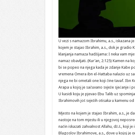
U vezi s namazom Ibrahimu, a.s., iskazana je j
kojem je stajao Ibrahim, a.s., dok je gradio
klanjanja namaza hadžijama: I neka vam mjes
namaz obavljati. (Kur’an, 2:125) Kamen na koje
bi se popeo na njega kada je zdanje Kabe p
vremena Omera ibn el-Hattaba nalazio uz sa
njega ne bi ometali one koji čine tavaf. Ibn K
Arapa u kojoj je sačuvano svježe sjećanje i po
U kasidi koju je pjevao Ebu Talib uz spomin
Ibrahimovih još svježih otisaka u kamenu od 
Mjesto na kojem je stajao Ibrahim, a.s., je 
nastoje na tom mjestu ili u njegovoj neposred
način iskazati zahvalnost Allahu, dž.š., koji 
Blagoslov Ibrahimove, a.s., dove u kojoj je 