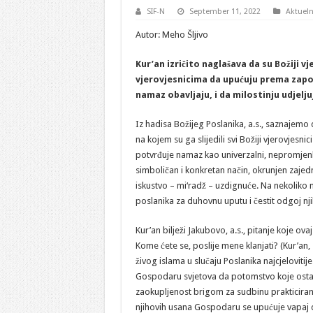
SIF-N
September 11, 2022
Aktuel
Autor: Meho Šljivo
Kur’an izričito naglašava da su Božiji v
vjerovjesnicima da upućuju prema zapovi
namaz obavljaju, i da milostinju udjelju
Iz hadisa Božijeg Poslanika, a.s., saznajem
na kojem su ga slijedili svi Božiji vjerovjesni
potvrđuje namaz kao univerzalni, nepromjenlji
simboličan i konkretan način, okrunjen zaje
iskustvo – mi‘radž – uzdignuće. Na nekoliko 
poslanika za duhovnu uputu i čestit odgoj n
Kur’an bilježi Jakubovo, a.s., pitanje koje ov
Kome ćete se, poslije mene klanjati? (Kur’an,
živog islama u slučaju Poslanika najcjelovi
Gospodaru svjetova da potomstvo koje ostavlj
zaokupljenost brigom za sudbinu prakticira
njihovih usana Gospodaru se upućuje vapaj 