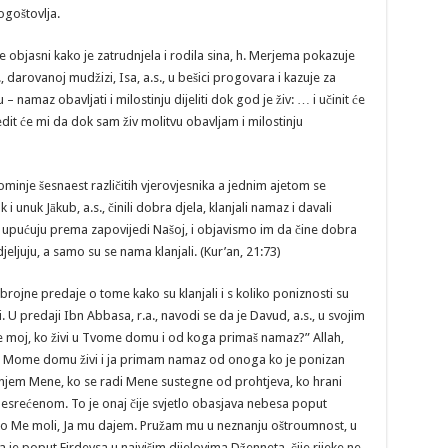
goštovlja.
jasni kako je zatrudnjela i rodila sina, h. Merjema pokazuje
š., darovanoj mudžizi, Isa, a.s., u bešici progovara i kazuje za
 – namaz obavljati i milostinju dijeliti dok god je živ: … i učinit će
it će mi da dok sam živ molitvu obavljam i milostinju
ominje šesnaest različitih vjerovjesnika a jednim ajetom se
i unuk Jākub, a.s., činili dobra djela, klanjali namaz i davali
a upućuju prema zapovijedi Našoj, i objavismo im da čine dobra
djeljuju, a samo su se nama klanjali. (Kur’an, 21:73)
brojne predaje o tome kako su klanjali i s koliko poniznosti su
i. U predaji Ibn Abbasa, r.a., navodi se da je Davud, a.s., u svojim
e moj, ko živi u Tvome domu i od koga primaš namaz?” Allah,
 u Mome domu živi i ja primam namaz od onoga ko je ponizan
njem Mene, ko se radi Mene sustegne od prohtjeva, ko hrani
unesrećenom. To je onaj čije svjetlo obasjava nebesa poput
ko Me moli, Ja mu dajem. Pružam mu u neznanju oštroumnost, u
a je poput Firdevsa u najvišim dijelovima Dženneta, čije rijeke ne