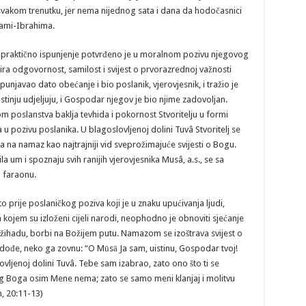
vakom trenutku, jer nema nijednog sata i dana da hodočasnici
kami-Ibrahima.
o praktično ispunjenje potvrđeno je u moralnom pozivu njegovog
izira odgovornost, samilost i svijest o prvorazrednoj važnosti
punjavao dato obećanje i bio poslanik, vjerovjesnik, i tražio je
stinju udjeljuju, i Gospodar njegov je bio njime zadovoljan.
 poslanstva baklja tevhida i pokornost Stvoritelju u formi
u pozivu poslanika. U blagoslovljenoj dolini Tuvâ Stvoritelj se
a na namaz kao najtrajniji vid sveprožimajuće svijesti o Bogu.
ila um i spoznaju svih ranijih vjerovjesnika Musâ, a.s., se sa
 faraonu.
to prije poslaničkog poziva koji je u znaku upućivanja ljudi,
kojem su izloženi cijeli narodi, neophodno je obnoviti sjećanje
žihadu, borbi na Božijem putu. Namazom se izoštrava svijest o
je dođe, neko ga zovnu: “O Mūsā Ja sam, uistinu, Gospodar tvoj!
slovljenoj dolini Tuvâ. Tebe sam izabrao, zato ono što ti se
ugog Boga osim Mene nema; zato se samo meni klanjaj i molitvu
n, 20:11-13)