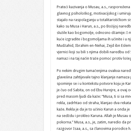
Prateći kazivanja o Musau, a.s., raspoređena
glavnog psihološkog, motivacijskog i umiruju
stajalo na raspolaganju u totalitarističkom s
kako su Musa i Harun, a.s., po Božijoj nared
služile kao bogomolje, odnosno džamije: I 
kuće izgradite i bogomoljama ih učinite i u nj
Mudžahid, Ibrahim en-Nehai, Zejd ibn Eslem i d
vjernici koji su bili s njima dobili naredbu 
namaz i na taj način traže pomoć protiv lošeg
Po nekim drugim tumačenjima ovakva naredba
glavešina zahtijevale tajno klanjanje namaz
spominje se i u kontekstu potvore koju je Karu
je čuo od Sabita, on od Ebu Hurejre, a ovaj o
pred masom ljudi da kaže: “Musa, ti si sa mno
rekla, zadrhtao od straha, klanjao dva rekata 
kaže. Rekla je da je to učinio Karun a onda je
na sedždu i prokleo Karuna. Allah je Musau 
pokorna.” Musa, a.s., je, zatim, naredio da pro
razgovor Isaa, a.s., sa članovima porodice h. 