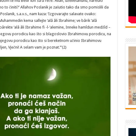
badom te mu Bešir ibn Sa‘d reče: ‘Allah, džellešanuhu, naredio
to činiti?’ Allahov Poslanik je zašutio tako da smo pomislili da
v Poslanik, s.a.v.s., nam kaza: ‘Izgovarajte salavate ovako:
Muhammedin kema sallejte ‘alâ âli Ibrahime; ve bârik ‘alâ
ekte ‘alâ âli Ibrahime fi -l-‘alemine, Inneke hamîdun medžîd –
govu porodicu kao što si blagoslovio Ibrahimovu porodicu, na
njegovu porodicu kao što si bereketnom učinio Ibrahimovu
ljen, Vječni! A selam vam je poznat.’”(2)