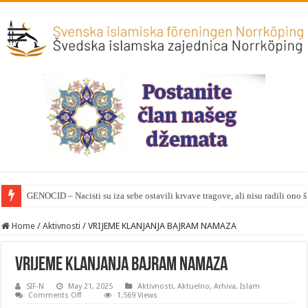
GENOCID – Nacisti su iza sebe ostavili krvave tragove, ali nisu radili ono 
Home
/
Aktivnosti
/
VRIJEME KLANJANJA BAJRAM NAMAZA
VRIJEME KLANJANJA BAJRAM NAMAZA
SIF-N
May 21, 2025
Aktivnosti
,
Aktuelno
,
Arhiva
,
Islam
on
Comments Off
1,569 Views
VRIJEME