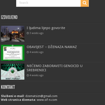
Izdvojeno
I ljudima lijepo govorite
3 weeks ago
OBAVIJEST – DŽENAZA NAMAZ
4 weeks ago
NEĆEMO ZABORAVITI GENOCID U
SREBRENICI
4 weeks ago
Kontakt
Službeni e-mail:
dzematsizn@gmail.com
Web stranica džemata:
www.sif-n.com