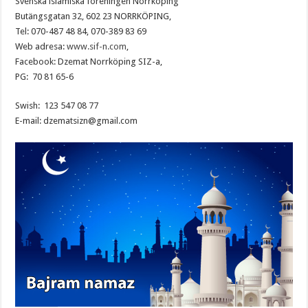
Svenska islamiska föreningen Norrköping
Butängsgatan 32, 602 23 NORRKÖPING,
Tel: 070-487 48 84, 070-389 83 69
Web adresa:
www.sif-n.com
,
Facebook: Dzemat Norrköping SIZ-a,
PG: 70 81 65-6
Swish: 123 547 08 77
E-mail: dzematsizn@gmail.com