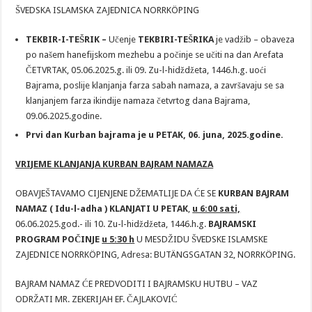
KLANJANJA
ŠVEDSKA ISLAMSKA ZAJEDNICA NORRKÖPING
BAJRAM
NAMAZA
TEKBIR-I-TEŠRIK –
Učenje
TEKBIRI-TEŠRIKA
je vadžib – obaveza
po našem hanefijskom mezhebu a počinje se učiti na dan Arefata
ČETVRTAK, 05.06.2025.g. ili 09. Zu-l-hidždžeta, 1446.h.g. uoći
Bajrama, poslije klanjanja farza sabah namaza, a završavaju se sa
klanjanjem farza ikindije namaza četvrtog dana Bajrama,
09.06.2025.godine.
Prvi dan Kurban bajrama je u PETAK, 06. juna, 2025.godine.
VRIJEME KLANJANJA KURBAN BAJRAM NAMAZA
OBAVJEŠTAVAMO CIJENJENE DŽEMATLIJE DA ĆE SE
KURBAN BAJRAM
NAMAZ ( Idu-l-adha ) KLANJATI U PETAK
,
u 6:00 sati,
06.06.2025.god.- ili 10. Zu-l-hidždžeta, 1446.h.g.
BAJRAMSKI
PROGRAM POČINJE
u 5:30 h
U MESDŽIDU ŠVEDSKE ISLAMSKE
ZAJEDNICE NORRKÖPING, Adresa: BUTÄNGSGATAN 32, NORRKÖPING.
BAJRAM NAMAZ ĆE PREDVODITI I BAJRAMSKU HUTBU – VAZ
ODRŽATI MR. ZEKERIJAH EF. ČAJLAKOVIĆ