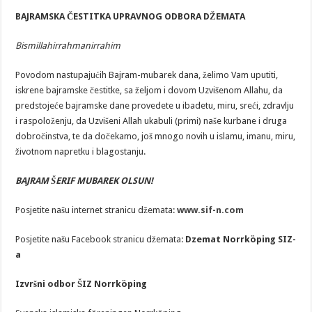
BAJRAMSKA ČESTITKA UPRAVNOG ODBORA DŽEMATA
Bismillahirrahmanirrahim
Povodom nastupajućih Bajram-mubarek dana, želimo Vam uputiti,
iskrene bajramske čestitke, sa željom i dovom Uzvišenom Allahu, da
predstojeće bajramske dane provedete u ibadetu, miru, sreći, zdravlju
i raspoloženju, da Uzvišeni Allah ukabuli (primi) naše kurbane i druga
dobročinstva, te da dočekamo, još mnogo novih u islamu, imanu, miru,
životnom napretku i blagostanju.
BAJRAM ŠERIF MUBAREK OLSUN!
Posjetite našu internet stranicu džemata:
www.sif-n.com
Posjetite našu Facebook stranicu džemata:
Dzemat Norrköping SIZ-
a
Izvršni odbor
ŠIZ Norrköping