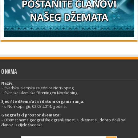
O nama
Naziv:
– Švedska islamska zajednica Norrköping
– Svenska islamiska föreningen Norrköping
Sjedište džema’ata i datum organiziranja:
– u Norrköpingu, 02.03.2014. godine.
Geografski prostor džemata:
– Džemat nema geografske ograničenosti, u džemat su dobro došli svi
članovi iz cijele Švedske.