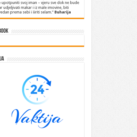
 upotpuniti svoj iman – vjeru sve dok ne bude
r udjeljivati makar i iz male imovine, biti
edan prema sebi i širiti selam.”
Buharija
book
ja