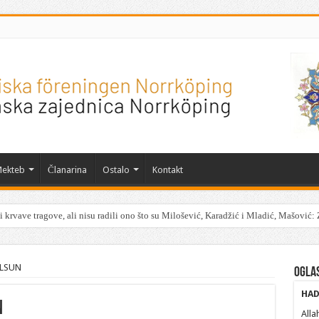
ekteb
Članarina
Ostalo
Kontakt
 krvave tragove, ali nisu radili ono što su Milošević, Karadžić i Mladić, Mašović: 
OLSUN
Ogla
HAD
N
Alla