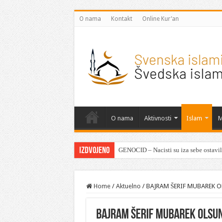
O nama
Kontakt
Online Kur’an
O nama
Aktivnosti
Islam
M
Izdvojeno
GENOCID – Nacisti su iza sebe ostavili
Home
/
Aktuelno
/
BAJRAM ŠERIF MUBAREK 
BAJRAM ŠERIF MUBAREK OLSU