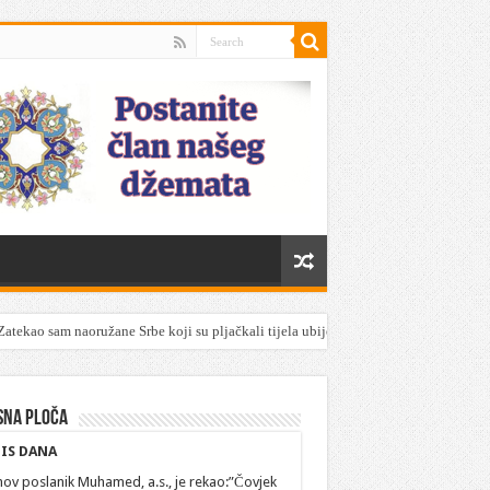
Zatekao sam naoružane Srbe koji su pljačkali tijela ubijenih Srebreničana
sna ploča
IS DANA
hov poslanik Muhamed, a.s., je rekao:”Čovjek