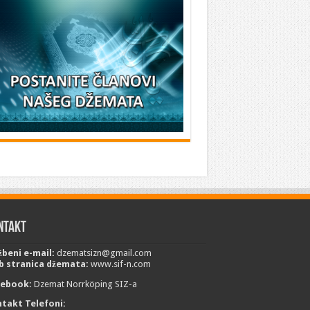
ntakt
žbeni e-mail:
dzematsizn@gmail.com
 stranica džemata:
www.sif-n.com
cebook:
Dzemat Norrköping SIZ-a
takt Telefoni: