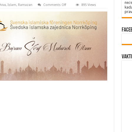
neće
on
hiva
,
Islam
,
Ramazan
Comments Off
895 Views
kada
BAJRAM
prav
ŠERIF
MUBAREK
OLSUN
Face
Vakti