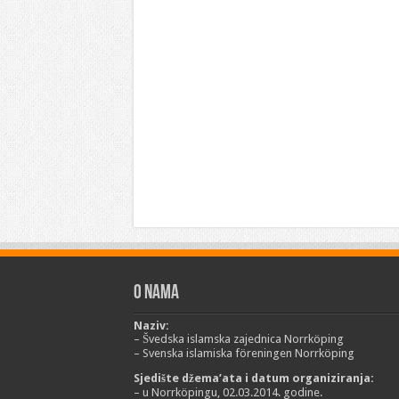
O nama
Naziv:
– Švedska islamska zajednica Norrköping
– Svenska islamiska föreningen Norrköping
Sjedište džema’ata i datum organiziranja:
– u Norrköpingu, 02.03.2014. godine.