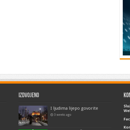
Izdvojeno
Ko
Slu
I ljudima lijepo govorite
Web
3 weeks ago
Fa
Kon