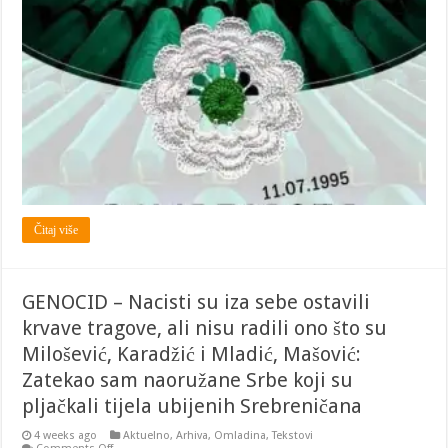
GENOCID
U
SREBRENICI
Čitaj više
GENOCID – Nacisti su iza sebe ostavili
krvave tragove, ali nisu radili ono što su
Milošević, Karadžić i Mladić, Mašović:
Zatekao sam naoružane Srbe koji su
pljačkali tijela ubijenih Srebreničana
4 weeks ago
Aktuelno
,
Arhiva
,
Omladina
,
Tekstovi
on