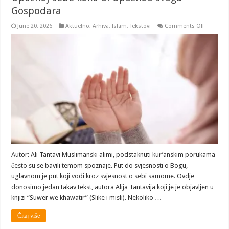
Gospodara
on
June 20, 2026
Aktuelno
,
Arhiva
,
Islam
,
Tekstovi
Comments Off
Upoznaj
sebe
kako
bi
upoznao
svoga
Gospoda
Autor: Ali Tantavi Muslimanski alimi, podstaknuti kur’anskim porukama
često su se bavili temom spoznaje. Put do svjesnosti o Bogu,
uglavnom je put koji vodi kroz svjesnost o sebi samome. Ovdje
donosimo jedan takav tekst, autora Alija Tantavija koji je je objavljen u
knjizi “Suwer we khawatir” (Slike i misli). Nekoliko …
Čitaj više