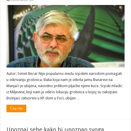
Comments Off
GENOCID
–
Nacisti
su
iza
sebe
ostavili
krvave
tragove,
ali
nisu
radili
ono
što
su
Milošević,
Karadžić
i
Mladić,
Autor: Ismet Bećar Nije popularno među srpskim narodom pomagati
Mašović:
u otkrivanju grobnica. Baka koja nam je otkrila jamu Bunarevi na
Zatekao
sam
Manjači je ubijena, navodno prilikom pljačke njene kuće. Srpski mladić
naoružane
Srbe
iz Miljevine, koji nam je otkrio lokaciju grobnice u kojoj su zakopani
koji
Bošnjaci zatvoreni u KP dom u Foči, ubijen …
su
pljačkali
tijela
Čitaj više
ubijenih
Srebreničana
Upoznaj sebe kako bi upoznao svoga