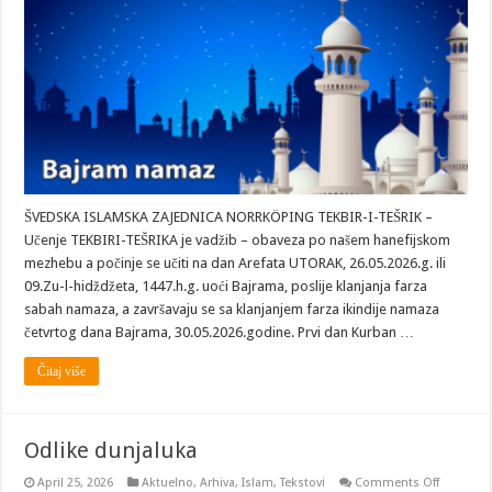
ŠVEDSKA ISLAMSKA ZAJEDNICA NORRKÖPING TEKBIR-I-TEŠRIK –
Učenje TEKBIRI-TEŠRIKA je vadžib – obaveza po našem hanefijskom
mezhebu a počinje se učiti na dan Arefata UTORAK, 26.05.2026.g. ili
09.Zu-l-hidždžeta, 1447.h.g. uoći Bajrama, poslije klanjanja farza
sabah namaza, a završavaju se sa klanjanjem farza ikindije namaza
četvrtog dana Bajrama, 30.05.2026.godine. Prvi dan Kurban …
Čitaj više
Odlike dunjaluka
on
April 25, 2026
Aktuelno
,
Arhiva
,
Islam
,
Tekstovi
Comments Off