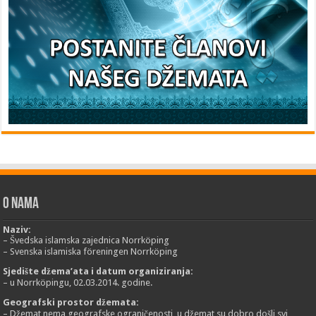
O nama
Naziv:
– Švedska islamska zajednica Norrköping
– Svenska islamiska föreningen Norrköping
Sjedište džema’ata i datum organiziranja:
– u Norrköpingu, 02.03.2014. godine.
Geografski prostor džemata:
– Džemat nema geografske ograničenosti, u džemat su dobro došli svi