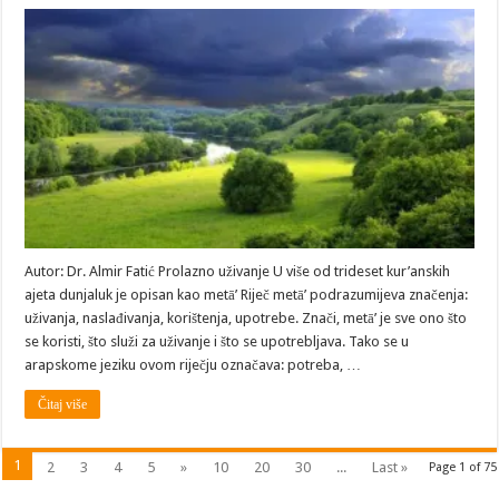
Odlike
dunjaluk
Autor: Dr. Almir Fatić Prolazno uživanje U više od trideset kur’anskih
ajeta dunjaluk je opisan kao metā’ Riječ metā’ podrazumijeva značenja:
uživanja, naslađivanja, korištenja, upotrebe. Znači, metā’ je sve ono što
se koristi, što služi za uživanje i što se upotrebljava. Tako se u
arapskome jeziku ovom riječju označava: potreba, …
Čitaj više
1
2
3
4
5
»
10
20
30
...
Last »
Page 1 of 75