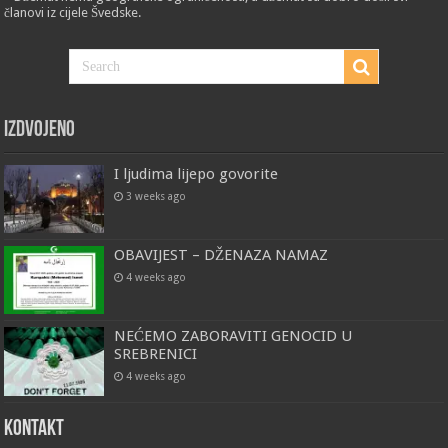
članovi iz cijele Švedske.
Izdvojeno
I ljudima lijepo govorite
3 weeks ago
OBAVIJEST – DŽENAZA NAMAZ
4 weeks ago
NEĆEMO ZABORAVITI GENOCID U
SREBRENICI
4 weeks ago
Kontakt