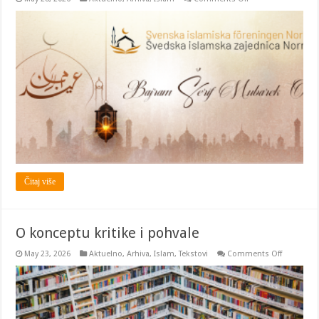
BAJRAM
ŠERIF
MUBAREK
OLSUN
Čitaj više
O konceptu kritike i pohvale
on
May 23, 2026
Aktuelno
,
Arhiva
,
Islam
,
Tekstovi
Comments Off
O
konceptu
kritike
i
pohvale