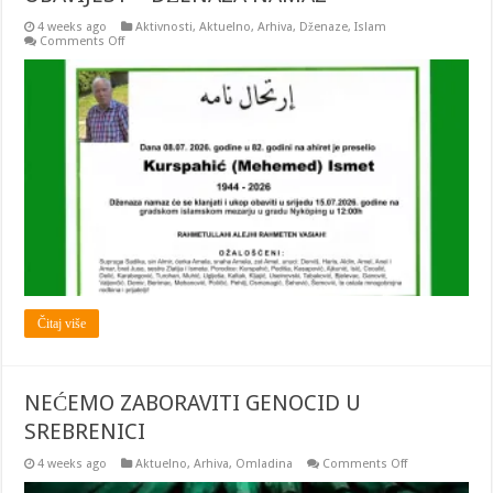
4 weeks ago
Aktivnosti
,
Aktuelno
,
Arhiva
,
Dženaze
,
Islam
on
Comments Off
OBAVIJEST
–
DŽENAZA
NAMAZ
Čitaj više
NEĆEMO ZABORAVITI GENOCID U
SREBRENICI
on
4 weeks ago
Aktuelno
,
Arhiva
,
Omladina
Comments Off
NEĆEMO
ZABORAVITI