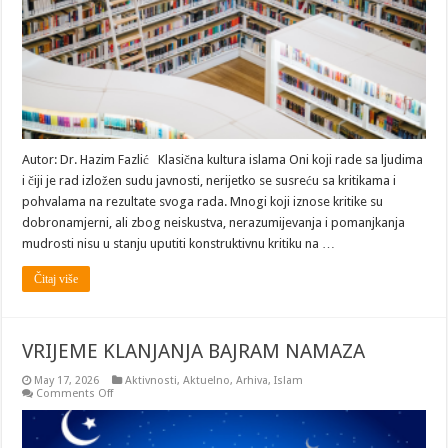
Autor: Dr. Hazim Fazlić Klasična kultura islama Oni koji rade sa ljudima
i čiji je rad izložen sudu javnosti, nerijetko se susreću sa kritikama i
pohvalama na rezultate svoga rada. Mnogi koji iznose kritike su
dobronamjerni, ali zbog neiskustva, nerazumijevanja i pomanjkanja
mudrosti nisu u stanju uputiti konstruktivnu kritiku na …
Čitaj više
VRIJEME KLANJANJA BAJRAM NAMAZA
May 17, 2026
Aktivnosti
,
Aktuelno
,
Arhiva
,
Islam
on
Comments Off
VRIJEME
KLANJANJA
BAJRAM
NAMAZA