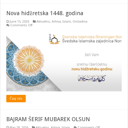
Nova hidžretska 1448. godina
June 15, 2026
Aktuelno
,
Arhiva
,
Islam
,
Omladina
on
Comments Off
Nova
hidžretska
1448.
godina
Čitaj više
BAJRAM ŠERIF MUBAREK OLSUN
on
May 28, 2026
Aktuelno
,
Arhiva
,
Islam
Comments Off