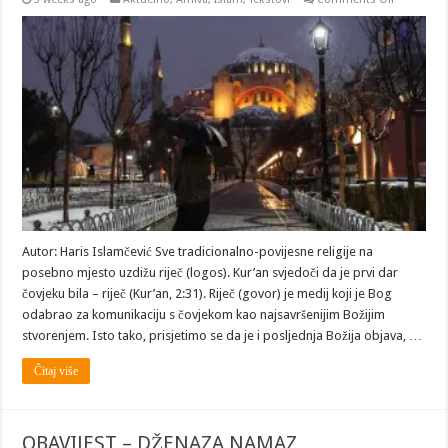
I
ljudima
lijepo
govorite
Autor: Haris Islamčević Sve tradicionalno-povijesne religije na
posebno mjesto uzdižu riječ (logos). Kur’an svjedoči da je prvi dar
čovjeku bila – riječ (Kur’an, 2:31). Riječ (govor) je medij koji je Bog
odabrao za komunikaciju s čovjekom kao najsavršenijim Božijim
stvorenjem. Isto tako, prisjetimo se da je i posljednja Božija objava, …
Čitaj više
OBAVIJEST – DŽENAZA NAMAZ