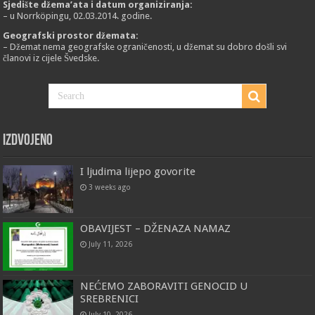
Sjedište džema’ata i datum organiziranja:
– u Norrköpingu, 02.03.2014. godine.
Geografski prostor džemata:
– Džemat nema geografske ograničenosti, u džemat su dobro došli svi
članovi iz cijele Švedske.
Izdvojeno
I ljudima lijepo govorite
3 weeks ago
OBAVIJEST – DŽENAZA NAMAZ
July 11, 2026
NEĆEMO ZABORAVITI GENOCID U
SREBRENICI
July 10, 2026