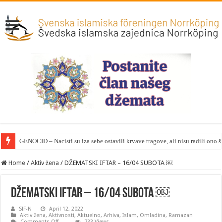
GENOCID – Nacisti su iza sebe ostavili krvave tragove, ali nisu radili ono 
Home
/
Aktiv žena
/
DŽEMATSKI IFTAR – 16/04 SUBOTA ￼
DŽEMATSKI IFTAR – 16/04 SUBOTA ￼
SIF-N
April 12, 2022
Aktiv žena
,
Aktivnosti
,
Aktuelno
,
Arhiva
,
Islam
,
Omladina
,
Ramazan
on
Comments Off
733 Views