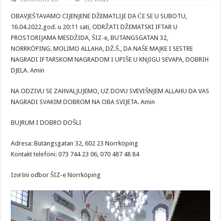
DŽEMATSKI
IFTAR
OBAVJEŠTAVAMO CIJENJENE DŽEMATLIJE DA ĆE SE U SUBOTU,
–
16/04
16.04.2022.god. u 20:11 sati, ODRŽATI DŽEMATSKI IFTAR U
SUBOTA
PROSTORIJAMA MESDŽIDA, ŠIZ-e, BUTÄNGSGATAN 32,
￼
NORRKÖPING. MOLIMO ALLAHA, DŽ.Š., DA NAŠE MAJKE I SESTRE
NAGRADI IFTARSKOM NAGRADOM I UPIŠE U KNJIGU SEVAPA, DOBRIH
DJELA. Amin
NA ODZIVU SE ZAHVALJUJEMO, UZ DOVU SVEVIŠNJEM ALLAHU DA VAS
NAGRADI SVAKIM DOBROM NA OBA SVIJETA. Amin
BUJRUM I DOBRO DOŠLI
Adresa: Butängsgatan 32, 602 23 Norrköping
Kontakt telefoni: 073 744 23 06, 070 487 48 84
Izvršni odbor ŠIZ-e Norrköping