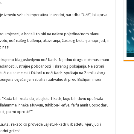
.
 je između svih tih imperativa i naredbi, naredba ”Uči!”, bila prva
adu mjeseci, a hoće li to biti na našem pojedinačnom planu
u, noć našeg buđenja, aktiviranja, žustrog kretanja naprijed, ili
d nas!
čekujemo blagoslovljenu noć Kadr. Nijednu drugu noć muslimani
edanosti, ustrajne pobožnosti i iskrenog pokajanja. Neiscrpni
dući da se meleki i Džibril u noći Kadr spuštaju na Zemlju zbog
ispunjena osjećanjem straha i zahvalnosti pred Božijom moći i
s.: “Kada bih znala da je Lejletu-l-kadr, koju bih dovu upućivala
 ‘Allahumme inneke afuvvun, tuhibbu-l-afve, fa’fu anni! Gospodaru
ost, pa mi oprosti!'”
.a.v.s., rekao: Ko provede Lejletu-l-kadr u ibadetu, vjerujući i
dni grijesi!