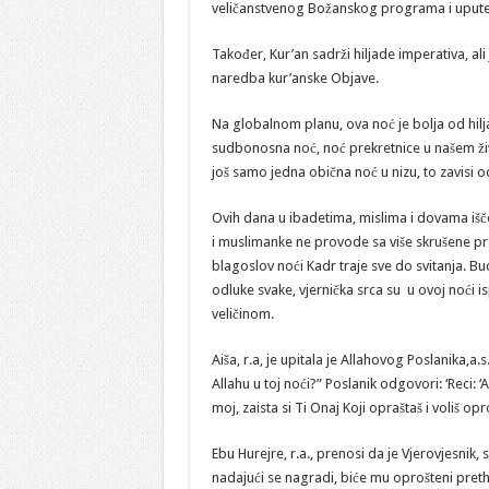
veličanstvenog Božanskog programa i upute
Također, Kur’an sadrži hiljade imperativa, ali
naredba kur’anske Objave.
Na globalnom planu, ova noć je bolja od hilj
sudbonosna noć, noć prekretnice u našem život
još samo jedna obična noć u nizu, to zavisi o
Ovih dana u ibadetima, mislima i dovama iš
i muslimanke ne provode sa više skrušene pr
blagoslov noći Kadr traje sve do svitanja. Bu
odluke svake, vjernička srca su u ovoj noći 
veličinom.
Aiša, r.a, je upitala je Allahovog Poslanika,a.
Allahu u toj noći?” Poslanik odgovori: ‘Reci:
moj, zaista si Ti Onaj Koji opraštaš i voliš opr
Ebu Hurejre, r.a., prenosi da je Vjerovjesnik, s
nadajući se nagradi, biće mu oprošteni pretho