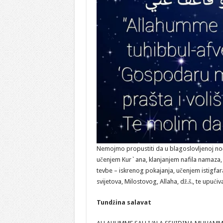
Nemojmo propustiti da u blagoslovljenoj noć
učenjem Kur`ana, klanjanjem nafila namaza, u
tevbe – iskrenog pokajanja, učenjem istigfar
svijetova, Milostovog, Allaha, dž.š., te upućiv
Tundžina salavat