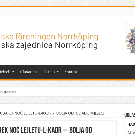
ekteb
Članarina
Ostalo
Kontakt
Gospodara
UBAREK NOĆ LEJLETU-L-KADR – BOLJA OD HILJADU MJESECI
Ogla
HAD
REK NOĆ LEJLETU-L-KADR – BOLJA OD
Alla