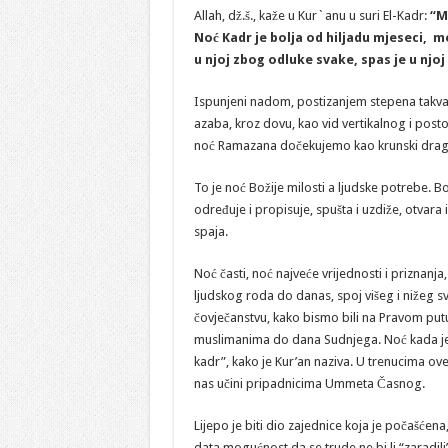
Allah, dž.š., kaže u Kur`anu u suri El-Kadr:
“Mi
Noć Kadr je bolja od hiljadu mjeseci, m
u njoj zbog odluke svake, spas je u njoj
Ispunjeni nadom, postizanjem stepena takval
azaba, kroz dovu, kao vid vertikalnog i po
noć Ramazana dočekujemo kao krunski dragul
To je noć Božije milosti a ljudske potrebe. B
određuje i propisuje, spušta i uzdiže, otvara i
spaja.
Noć časti, noć najveće vrijednosti i priznan
ljudskog roda do danas, spoj višeg i nižeg sv
čovječanstvu, kako bismo bili na Pravom putu.
muslimanima do dana Sudnjega. Noć kada je m
kadr”, kako je Kur’an naziva. U trenucima ov
nas učini pripadnicima Ummeta Časnog.
Lijepo je biti dio zajednice koja je počašćena,
data mogućnost da se trude ne bi li “zaradil