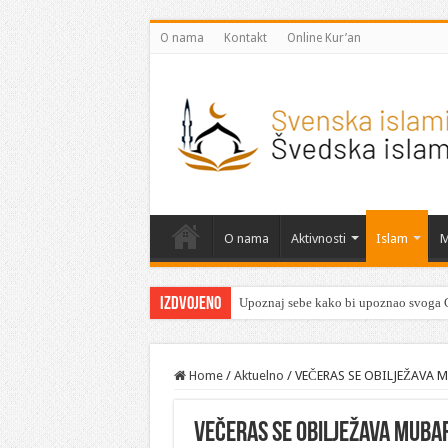
O nama
Kontakt
Online Kur’an
O nama
Aktivnosti
Islam
M
Izdvojeno
Upoznaj sebe kako bi upoznao svoga 
Nova hidžretska 1448. godina
Home
/
Aktuelno
/
VEČERAS SE OBILJEŽAVA M
VEČERAS SE OBILJEŽAVA MUBA