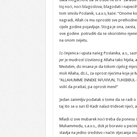
toj noći, noći blagoslova, blagodati i najveći
tom smislu Poslanik, s.a.v.s, kaže: “Onome ko
nagradi, Allah će mu oprostiti sve prethodne
cijele godine pojavljuje. Stoga je ona, zaista
ove godine potruditi da se okoristimo njen
na onom svijetu.
Iz činjenica i uputa našeg Poslanika, a.s.,
jer je mudrost Uzvišenog Allaha tako htjela,
Međutim, do insana je da tokom cijelog mjese
moli Allaha, dž.š., za oprost riječima koje je
“ALLAHUMME INNEKE ‘AFUVVUN, TUHIBBUL-‘AFVE,
voliš da praštaš, pa oprosti meni!”
Jedan zanimljiv podatak o tome da se radi o 
taj što se u suri El-Kadr nalazi trideset riječi,
Mladi iz ove mubarek noći treba da ponesu sa
Muhammedu, s.a.v.s., dok je boravio u pećini
stavlja na jedno sredstvo i način stjecanja zn