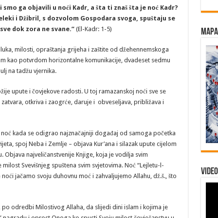
 smo ga objavili u noći Kadr, a šta ti znaš šta je noć Kadr?
eleki i Džibril, s dozvolom Gospodara svoga, spuštaju se
 sve dok zora ne svane.”
(El-Kadr: 1-5)
Mapa 
uka, milosti, opraštanja grijeha i zaštite od džehennemskoga
stom kao potvrdom horizontalne komunikacije, dvadeset sedmu
j na tadžu vjernika.
ožije upute i čovjekove radosti. U toj ramazanskoj noći sve se
 zatvara, otkriva i zaogrće, daruje i obveseljava, približava i
ja, noć kada se odigrao najznačajniji događaj od samoga početka
ijeta, spoj Neba i Zemlje – objava Kur’ana i silazak upute cijelom
 Objava najveličanstvenije Knjige, koja je vodilja svim
ilost Svevišnjeg spuštena svim svjetovima. Noć “Lejletu-l-
Video
e noći jačamo svoju duhovnu moć i zahvaljujemo Allahu, dž.š., što
 po odredbi Milostivog Allaha, da slijedi dini islam i kojima je
i” nagradu i oprost Onoga ko spusti Svoju milost čovječanstvu u