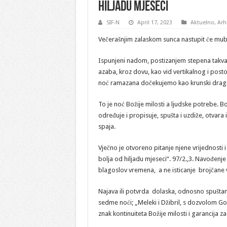
HILJADU MJESECI
SIF-N
April 17, 2023
Aktuelno
,
Arh
Večerašnjim zalaskom sunca nastupit će mub
Ispunjeni nadom, postizanjem stepena takval
azaba, kroz dovu, kao vid vertikalnog i po
noć ramazana dočekujemo kao krunski dragulj
To je noć Božije milosti a ljudske potrebe. B
određuje i propisuje, spušta i uzdiže, otvara i
spaja.
Vječno je otvoreno pitanje njene vrijednosti i 
bolja od hiljadu mjeseci“. 97/2.,3. Navođenje 
blagoslov vremena, a ne isticanje brojčane v
Najava ili potvrda dolaska, odnosno spušta
sedme noći; „Meleki i Džibril, s dozvolom Go
znak kontinuiteta Božije milosti i garancija 