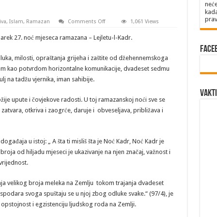
neće
kada
prav
on
iva
,
Islam
,
Ramazan
Comments Off
1,061 Views
VEČERAS
SE
arek 27. noć mjeseca ramazana – Lejletu-l-Kadr.
OBILJEŽAVA
MUBAREK
Face
NOĆ
uka, milosti, opraštanja grijeha i zaštite od džehennemskoga
LEJLETU-
L-
stom kao potvrdom horizontalne komunikacije, dvadeset sedmu
KADR
–
 na tadžu vjernika, iman sahibije.
BOLJA
Vakti
OD
ožije upute i čovjekove radosti. U toj ramazanskoj noći sve se
HILJADU
MJESECI
 zatvara, otkriva i zaogrće, daruje i obveseljava, približava i
događaja u istoj: „ A šta ti misliš šta je Noć Kadr, Noć Kadr je
broja od hiljadu mjeseci je ukazivanje na njen značaj, važnost i
rijednost.
nja velikog broja meleka na Zemlju tokom trajanja dvadeset
spodara svoga spuštaju se u njoj zbog odluke svake.“ (97/4), je
za opstojnost i egzistenciju ljudskog roda na Zemlji.