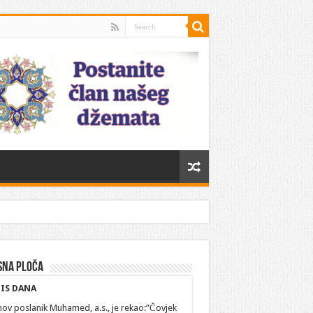
sna ploča
IS DANA
hov poslanik Muhamed, a.s., je rekao:”Čovjek