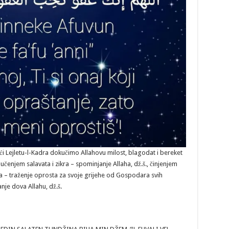
i Lejletu-l-Kadra dokučimo Allahovu milost, blagodat i bereket
čenjem salavata i zikra – spominjanje Allaha, dž.š., činjenjem
a – traženje oprosta za svoje grijehe od Gospodara svih
anje dova Allahu, dž.š.