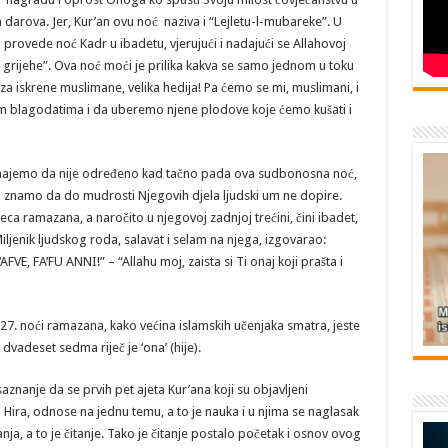
h darova. Jer, Kur’an ovu noć naziva i “Lejletu-l-mubareke”. U
 provede noć Kadr u ibadetu, vjerujući i nadajući se Allahovoj
 grijehe”. Ova noć moći je prilika kakva se samo jednom u toku
, za iskrene muslimane, velika hedija! Pa ćemo se mi, muslimani, i
im blagodatima i da uberemo njene plodove koje ćemo kušati i
 saznajemo da nije određeno kad tačno pada ova sudbonosna noć,
 a znamo da do mudrosti Njegovih djela ljudski um ne dopire.
ca ramazana, a naročito u njegovoj zadnjoj trećini, čini ibadet,
 Miljenik ljudskog roda, salavat i selam na njega, izgovarao:
 FA’FU ANNI!” – “Allahu moj, zaista si Ti onaj koji prašta i
27. noći ramazana, kako većina islamskih učenjaka smatra, jeste
 a dvadeset sedma riječ je ‘ona’ (hije).
znanje da se prvih pet ajeta Kur’ana koji su objavljeni
 Hira, odnose na jednu temu, a to je nauka i u njima se naglasak
anja, a to je čitanje. Tako je čitanje postalo početak i osnov ovog