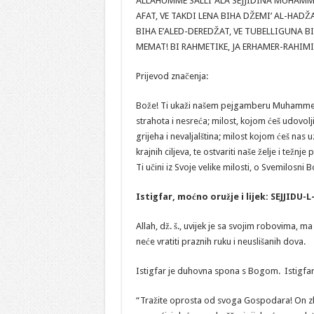
ALLAHUMME SALLI ‘ALA SEJJIDINA MUHAMM
AFAT, VE TAKDI LENA BIHA DŽEMI’ AL-HADŽA
BIHA E’ALED-DEREDŽAT, VE TUBELLIGUNA BIH
MEMAT! BI RAHMETIKE, JA ERHAMER-RAHIMI
Prijevod značenja:
Bože! Ti ukaži našem pejgamberu Muhammedu, 
strahota i nesreća; milost, kojom ćeš udovolj
grijeha i nevaljalština; milost kojom ćeš nas 
krajnih ciljeva, te ostvariti naše želje i tež
Ti učini iz Svoje velike milosti, o Svemilosni 
Istigfar, moćno oružje i lijek: SEJJIDU-
Allah, dž. š., uvijek je sa svojim robovima, ma
neće vratiti praznih ruku i neuslišanih dova.
Istigfar je duhovna spona s Bogom. Istigfar j
“Tražite oprosta od svoga Gospodara! On zbil