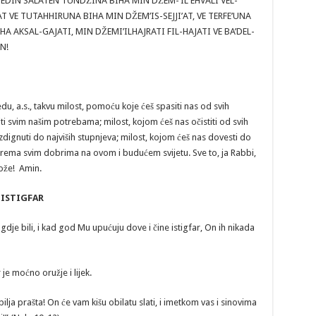
EDIN SALATEN TUNDŽINA BIHA MIN DŽEM-‘IL EHVALI VEL-
T VE TUTAHHIRUNA BIHA MIN DŽEM’IS-SEJJI’AT, VE TERFE’UNA
A AKSAL-GAJATI, MIN DŽEMI’ILHAJRATI FIL-HAJATI VE BA’DEL-
N!
a.s., takvu milost, pomoću koje ćeš spasiti nas od svih
iti svim našim potrebama; milost, kojom ćeš nas očistiti od svih
uzdignuti do najviših stupnjeva; milost, kojom ćeš nas dovesti do
nje prema svim dobrima na ovom i budućem svijetu. Sve to, ja Rabbi,
Bože! Amin.
L-ISTIGFAR
 gdje bili, i kad god Mu upućuju dove i čine istigfar, On ih nikada
e moćno oružje i lijek.
ja prašta! On će vam kišu obilatu slati, i imetkom vas i sinovima