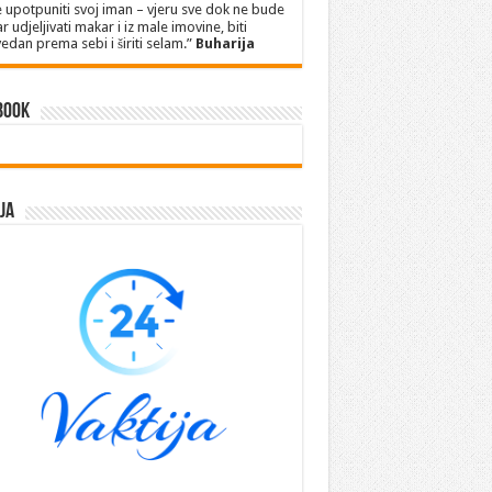
 upotpuniti svoj iman – vjeru sve dok ne bude
r udjeljivati makar i iz male imovine, biti
edan prema sebi i širiti selam.”
Buharija
book
ja