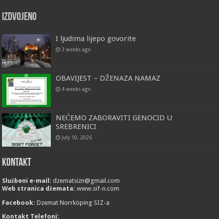
Izdvojeno
I ljudima lijepo govorite
3 weeks ago
OBAVIJEST – DŽENAZA NAMAZ
4 weeks ago
NEĆEMO ZABORAVITI GENOCID U
SREBRENICI
July 10, 2026
Kontakt
Službeni e-mail:
dzematsizn@gmail.com
Web stranica džemata:
www.sif-n.com
Facebook:
Dzemat Norrköping SIZ-a
Kontakt Telefoni: