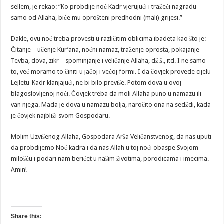
sellem, je rekao: “Ko probdije noć Kadr vjerujući i tražeći nagradu
samo od Allaha, biće mu oprošteni predhodni (mali) grijesi.”
Dakle, ovu noć treba provesti u različitim oblicima ibadeta kao što je:
Čitanje – učenje Kur’ana, noćni namaz, traženje oprosta, pokajanje –
Tevba, dova, zikr – spominjanje i veličanje Allaha, dž.š., itd. I ne samo
to, već moramo to činiti u jačoj i većoj formi. I da čovjek provede cijelu
Lejletu-Kadr klanjajući, ne bi bilo previše. Potom dova u ovoj
blagoslovljenoj noći. Čovjek treba da moli Allaha puno u namazu ili
van njega. Mada je dova u namazu bolja, naročito ona na sedždi, kada
je čovjek najbliži svom Gospodaru.
Molim Uzvišenog Allaha, Gospodara Arša Veličanstvenog, da nas uputi
da probdijemo Noć kadra i da nas Allah u toj noći obaspe Svojom
milošću i podari nam berićet u našim životima, porodicama i imecima.
Amin!
Share this: