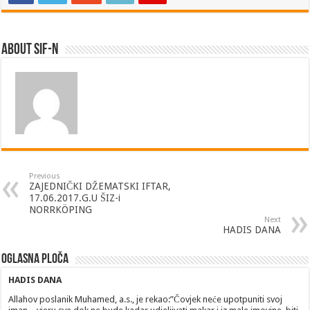
About SIF-N
Previous
ZAJEDNIČKI DŽEMATSKI IFTAR,
17.06.2017.G.U ŠIZ-i
NORRKÖPING
Next
HADIS DANA
Oglasna ploča
HADIS DANA
Allahov poslanik Muhamed, a.s., je rekao:”Čovjek neće upotpuniti svoj