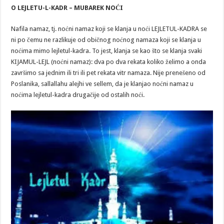
LEJLETU-
O LEJLETU-L-KADR – MUBAREK NOĆI
L-
KADR
–
Nafila namaz, tj. noćni namaz koji se klanja u noći LEJLETUL-KADRA se
MUBAREK
NOĆI
ni po čemu ne razlikuje od običnog noćnog namaza koji se klanja u
noćima mimo lejletul-kadra. To jest, klanja se kao što se klanja svaki
KIJAMUL-LEJL (noćni namaz): dva po dva rekata koliko želimo a onda
završimo sa jednim ili tri ili pet rekata vitr namaza. Nije prenešeno od
Poslanika, sallallahu alejhi ve sellem, da je klanjao noćni namaz u
noćima lejletul-kadra drugačije od ostalih noći.