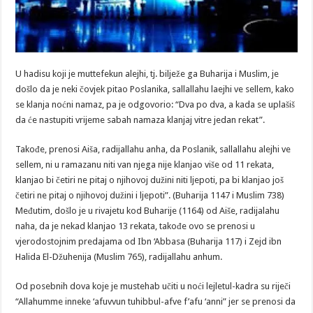
U hadisu koji je muttefekun alejhi, tj. bilježe ga Buharija i Muslim, je
došlo da je neki čovjek pitao Poslanika, sallallahu laejhi ve sellem, kako
se klanja noćni namaz, pa je odgovorio: “Dva po dva, a kada se uplašiš
da će nastupiti vrijeme sabah namaza klanjaj vitre jedan rekat”.
Takođe, prenosi Aiša, radijallahu anha, da Poslanik, sallallahu alejhi ve
sellem, ni u ramazanu niti van njega nije klanjao više od 11 rekata,
klanjao bi četiri ne pitaj o njihovoj dužini niti ljepoti, pa bi klanjao još
četiri ne pitaj o njihovoj dužini i ljepoti”. (Buharija 1147 i Muslim 738)
Međutim, došlo je u rivajetu kod Buharije (1164) od Aiše, radijalahu
naha, da je nekad klanjao 13 rekata, takođe ovo se prenosi u
vjerodostojnim predajama od Ibn ‘Abbasa (Buharija 117) i Zejd ibn
Halida El-Džuhenija (Muslim 765), radijallahu anhum.
Od posebnih dova koje je mustehab učiti u noći lejletul-kadra su riječi
“Allahumme inneke ‘afuvvun tuhibbul-afve f’afu ‘anni” jer se prenosi da