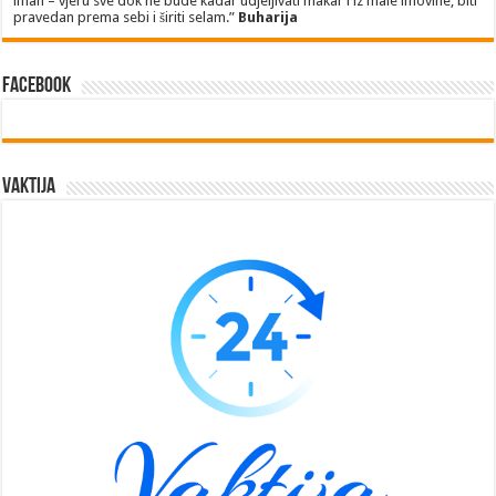
iman – vjeru sve dok ne bude kadar udjeljivati makar i iz male imovine, biti
pravedan prema sebi i širiti selam.”
Buharija
Facebook
Vaktija