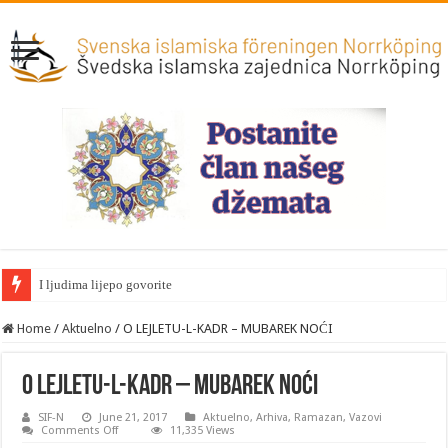
I ljudima lijepo govorite
Home
/
Aktuelno
/
O LEJLETU-L-KADR – MUBAREK NOĆI
O LEJLETU-L-KADR – MUBAREK NOĆI
SIF-N
June 21, 2017
Aktuelno
,
Arhiva
,
Ramazan
,
Vazovi
on
Comments Off
11,335 Views
O