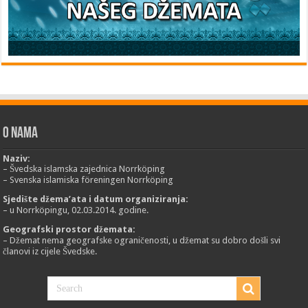
O nama
Naziv:
– Švedska islamska zajednica Norrköping
– Svenska islamiska föreningen Norrköping
Sjedište džema’ata i datum organiziranja:
– u Norrköpingu, 02.03.2014. godine.
Geografski prostor džemata:
– Džemat nema geografske ograničenosti, u džemat su dobro došli svi
članovi iz cijele Švedske.