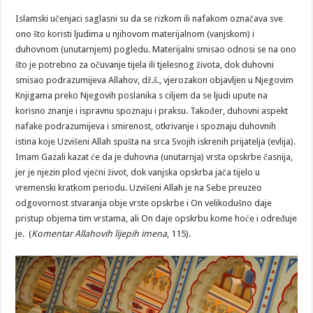
Islamski učenjaci saglasni su da se rizkom ili nafakom označava sve
ono što koristi ljudima u njihovom materijalnom (vanjskom) i
duhovnom (unutarnjem) pogledu. Materijalni smisao odnosi se na ono
što je potrebno za očuvanje tijela ili tjelesnog života, dok duhovni
smisao podrazumijeva Allahov, dž.š., vjerozakon objavljen u Njegovim
Knjigama preko Njegovih poslanika s ciljem da se ljudi upute na
korisno znanje i ispravnu spoznaju i praksu. Također, duhovni aspekt
nafake podrazumijeva i smirenost, otkrivanje i spoznaju duhovnih
istina koje Uzvišeni Allah spušta na srca Svojih iskrenih prijatelja (evlija).
Imam Gazali kazat će da je duhovna (unutarnja) vrsta opskrbe časnija,
jer je njezin plod vječni život, dok vanjska opskrba jača tijelo u
vremenski kratkom periodu. Uzvišeni Allah je na Sebe preuzeo
odgovornost stvaranja obje vrste opskrbe i On velikodušno daje
pristup objema tim vrstama, ali On daje opskrbu kome hoće i određuje
je. (
Komentar Allahovih lijepih imena
, 115).