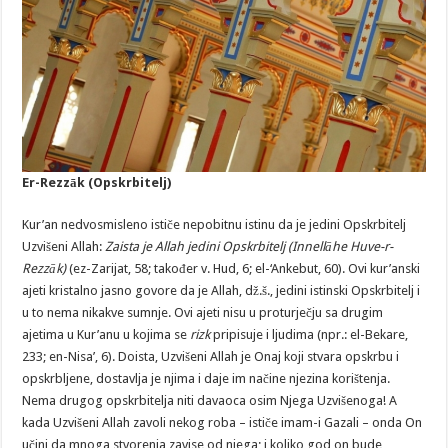
Er-Rezzāk (Opskrbitelj)
Kur’an nedvosmisleno ističe nepobitnu istinu da je jedini Opskrbitelj
Uzvišeni Allah:
Zaista
je
Allah jedini Opskrbitelj (Innellāhe Huve-r-
Rezzāk)
(ez-Zarijat, 58; također v. Hud, 6; el-‘Ankebut, 60). Ovi kur’anski
ajeti kristalno jasno govore da je Allah, dž.š., jedini istinski Opskrbitelj i
u to nema nikakve sumnje. Ovi ajeti nisu u proturječju sa drugim
ajetima u Kur’anu u kojima se
rizk
pripisuje i ljudima (npr.: el-Bekare,
233; en-Nisa’, 6). Doista, Uzvišeni Allah je Onaj koji stvara opskrbu i
opskrbljene, dostavlja je njima i daje im načine njezina korištenja.
Nema drugog opskrbitelja niti davaoca osim Njega Uzvišenoga! A
kada Uzvišeni Allah zavoli nekog roba – ističe imam-i Gazali – onda On
učini da mnoga stvorenja zavise od njega; i koliko god on bude