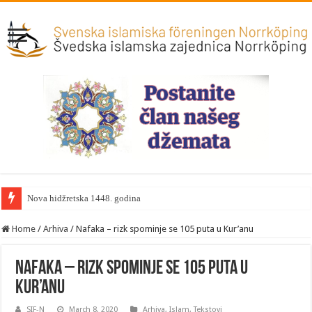
Nova hidžretska 1448. godina
Home
/
Arhiva
/
Nafaka – rizk spominje se 105 puta u Kur’anu
Nafaka – rizk spominje se 105 puta u
Kur’anu
SIF-N
March 8, 2020
Arhiva
,
Islam
,
Tekstovi