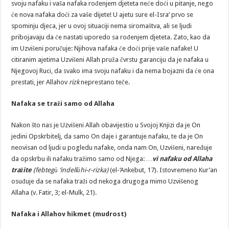
svoju nafaku i vaša nafaka rođenjem djeteta neće doći u pitanje, nego
će nova nafaka doći za vaše dijete! U ajetu sure el-Isra’ prvo se
spominju djeca, jer u ovoj situaciji nema siromaštva, ali se ljudi
pribojavaju da će nastati uporedo sa rođenjem djeteta. Zato, kao da
im Uzvišeni poručuje: Njihova nafaka će doći prije vaše nafake! U
citiranim ajetima Uzvišeni Allah pruža čvrstu garanciju da je nafaka u
Njegovoj Ruci, da svako ima svoju nafaku i da nema bojazni da će ona
prestati, jer Allahov
rizk
neprestano teče.
Nafaka se traži samo od Allaha
Nakon što nas je Uzvišeni Allah obavijestio u Svojoj Knjizi da je On
jedini Opskrbitelj, da samo On daje i garantuje nafaku, te da je On
neovisan od ljudi u pogledu nafake, onda nam On, Uzvišeni, naređuje
da opskrbu ili nafaku tražimo samo od Njega:
…
vi nafaku od Allaha
tražite
(febtegū ‘indellāhi-r-rizka)
(el-‘Ankebut, 17). Istovremeno Kur’an
osuđuje da se nafaka traži od nekoga drugoga mimo Uzvišenog
Allaha (v. Fatir, 3; el-Mulk, 21).
Nafaka i Allahov hikmet (mudrost)