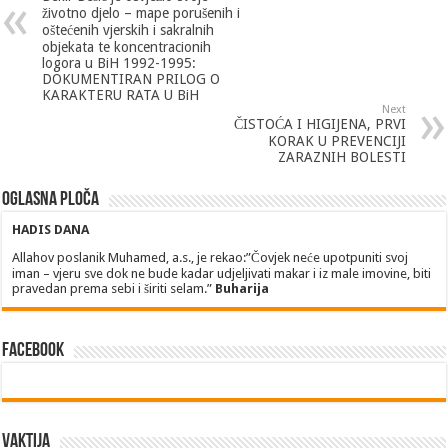
životno djelo – mape porušenih i
oštećenih vjerskih i sakralnih
objekata te koncentracionih
logora u BiH 1992-1995:
DOKUMENTIRAN PRILOG O
KARAKTERU RATA U BiH
Next
ČISTOĆA I HIGIJENA, PRVI
KORAK U PREVENCIJI
ZARAZNIH BOLESTI
Oglasna ploča
HADIS DANA
Allahov poslanik Muhamed, a.s., je rekao:”Čovjek neće upotpuniti svoj
iman – vjeru sve dok ne bude kadar udjeljivati makar i iz male imovine, biti
pravedan prema sebi i širiti selam.”
Buharija
Facebook
Vaktija