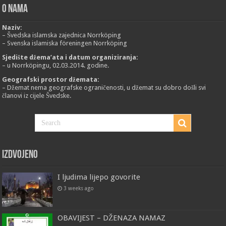
O nama
Naziv:
– Švedska islamska zajednica Norrköping
– Svenska islamiska föreningen Norrköping
Sjedište džema’ata i datum organiziranja:
– u Norrköpingu, 02.03.2014. godine.
Geografski prostor džemata:
– Džemat nema geografske ograničenosti, u džemat su dobro došli svi
članovi iz cijele Švedske.
Izdvojeno
I ljudima lijepo govorite
3 weeks ago
OBAVIJEST – DŽENAZA NAMAZ