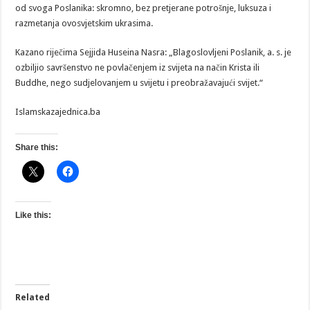
od svoga Poslanika: skromno, bez pretjerane potrošnje, luksuza i
razmetanja ovosvjetskim ukrasima.
Kazano riječima Sejjida Huseina Nasra: „Blagoslovljeni Poslanik, a. s. je
ozbiljio savršenstvo ne povlačenjem iz svijeta na način Krista ili
Buddhe, nego sudjelovanjem u svijetu i preobražavajući svijet.“
Islamskazajednica.ba
Share this:
Like this:
Related