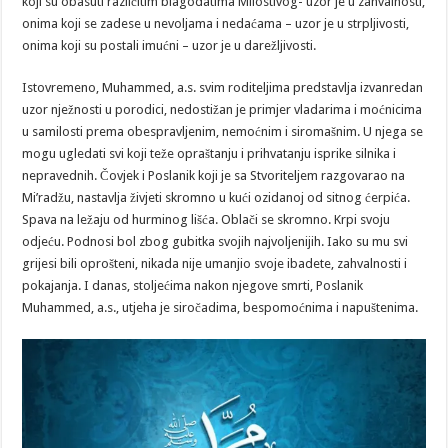
koji su obasuti različitim blagodatima Milostivog- uzor je u zahvalnosti,
onima koji se zadese u nevoljama i nedaćama – uzor je u strpljivosti,
onima koji su postali imućni – uzor je u darežljivosti.
Istovremeno, Muhammed, a.s. svim roditeljima predstavlja izvanredan
uzor nježnosti u porodici, nedostižan je primjer vladarima i moćnicima
u samilosti prema obespravljenim, nemoćnim i siromašnim. U njega se
mogu ugledati svi koji teže opraštanju i prihvatanju isprike silnika i
nepravednih. Čovjek i Poslanik koji je sa Stvoriteljem razgovarao na
Mi’radžu, nastavlja živjeti skromno u kući ozidanoj od sitnog ćerpića.
Spava na ležaju od hurminog lišća. Oblači se skromno. Krpi svoju
odjeću. Podnosi bol zbog gubitka svojih najvoljenijih. Iako su mu svi
grijesi bili oprošteni, nikada nije umanjio svoje ibadete, zahvalnosti i
pokajanja. I danas, stoljećima nakon njegove smrti, Poslanik
Muhammed, a.s., utjeha je siročadima, bespomoćnima i napuštenima.