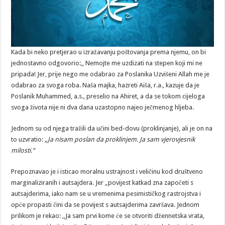
Kada bi neko pretjerao u izražavanju poštovanja prema njemu, on bi
jednostavno odgovorio:,, Nemojte me uzdizati na stepen koji mi ne
pripada! Jer, prije nego me odabrao za Poslanika Uzvišeni Allah me je
odabrao za svoga roba. Naša majka, hazreti Aiša, r.a., kazuje da je
Poslanik Muhammed, a.s., preselio na Ahiret, a da se tokom cijeloga
svoga života nije ni dva dana uzastopno najeo ječmenog hljeba.
Jednom su od njega tražili da učini bed-dovu (proklinjanje), ali je on na
to uzvratio:
„Ja nisam poslan da proklinjem. Ja sam vjerovjesnik
milosti.“
Prepoznavao je i isticao moralnu ustrajnost i veličinu kod društveno
marginaliziranih i autsajdera. Jer „povijest katkad zna započeti s
autsajderima, iako nam se u vremenima pesimističkog rastrojstva i
opće propasti čini da se povijest s autsajderima završava. Jednom
prilikom je rekao: ,,Ja sam prvi kome će se otvoriti džennetska vrata,