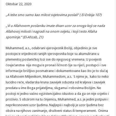
bez
Oktobar 22, 2020
premca,
Muhamed,
a.s.
„A tebe smo samo kao milost svjetovima poslali“ ( El-Enbija 107)
„Vi u Allahovom poslaniku imate divan uzor za onoga koji se nada
Allahovoj milosti i nagradi na onom svijetu, i koji često Allaha
spominje.“ (El-Ahzab, 21)
Muhammed, a.s., odabrani vjerovjesnik Božiji, objedinio je sve
postojeće vrijednosti ranijih vjerovjesnika koje su akumulirane u
plemenitoj poslaničkoj lozi sve do njegovog vremena. U povijesti
čovječanstva nije moguće pronaći ličnost čije su riječi, postupci i sve
informacije brižljivo posmatrane i dokumentovane kao što je to slučaj
sa Allahovim Miljenikom, Muhammedom, a.s. S njime je, kako to neko
lucidno reče, vladarska kruna zauvijek oduzeta od kraljeva i zauvijek
predata u ime Boga prijateljima, slugama i robovima Božijim. Ne
postoji ni jedno važno egzistencijalno iskustvo a da ga on nije osjetio i
proživio. S obzirom na tu činjenicu, Muhammed, a.s. je jedini potpuni i
neprikosnoveni uzor ljudima. Najljepši i najbolji je uzor ljudima bez
obzira na njihovo zanimanje, društveni status ili temperament. Onima