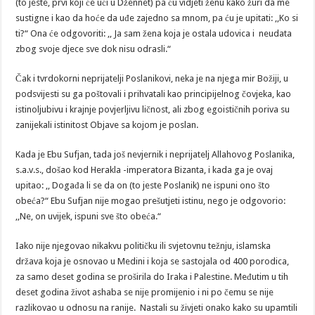
(to jeste, prvi koji će ući u Džennet) pa ću vidjeti ženu kako žuri da me
sustigne i kao da hoće da uđe zajedno sa mnom, pa ću je upitati: ,,Ko si
ti?“ Ona će odgovoriti: ,, Ja sam žena koja je ostala udovica i neudata
zbog svoje djece sve dok nisu odrasli.“
Čak i tvrdokorni neprijatelji Poslanikovi, neka je na njega mir Božiji, u
podsvijesti su ga poštovali i prihvatali kao principijelnog čovjeka, kao
istinoljubivu i krajnje povjerljivu ličnost, ali zbog egoističnih poriva su
zanijekali istinitost Objave sa kojom je poslan.
Kada je Ebu Sufjan, tada još nevjernik i neprijatelj Allahovog Poslanika,
s.a.v.s., došao kod Herakla -imperatora Bizanta, i kada ga je ovaj
upitao: ,, Događa li se da on (to jeste Poslanik) ne ispuni ono što
obeća?“ Ebu Sufjan nije mogao prešutjeti istinu, nego je odgovorio:
,,Ne, on uvijek, ispuni sve što obeća.“
Iako nije njegovao nikakvu političku ili svjetovnu težnju, islamska
država koja je osnovao u Medini i koja se sastojala od 400 porodica,
za samo deset godina se proširila do Iraka i Palestine. Međutim u tih
deset godina život ashaba se nije promijenio i ni po čemu se nije
razlikovao u odnosu na ranije. Nastali su živjeti onako kako su upamtili