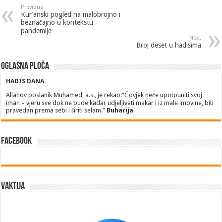
Previous
Kur’anski pogled na malobrojno i
beznačajno u kontekstu
pandemije
Next
Broj deset u hadisima
Oglasna ploča
HADIS DANA
Allahov poslanik Muhamed, a.s., je rekao:”Čovjek neće upotpuniti svoj
iman – vjeru sve dok ne bude kadar udjeljivati makar i iz male imovine, biti
pravedan prema sebi i širiti selam.”
Buharija
Facebook
Vaktija