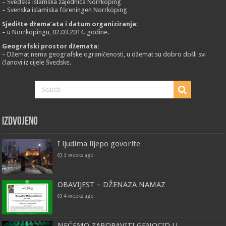
– Švedska islamska zajednica Norrköping
– Svenska islamiska föreningen Norrköping
Sjedište džema’ata i datum organiziranja:
– u Norrköpingu, 02.03.2014. godine.
Geografski prostor džemata:
– Džemat nema geografske ograničenosti, u džemat su dobro došli svi
članovi iz cijele Švedske.
Izdvojeno
I ljudima lijepo govorite
3 weeks ago
OBAVIJEST – DŽENAZA NAMAZ
4 weeks ago
NEĆEMO ZABORAVITI GENOCID U