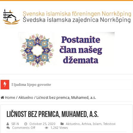
I ljudima lijepo govorite
Home
/
Aktuelno
/
Ličnost bez premca, Muhamed, a.s.
Ličnost bez premca, Muhamed, a.s.
SIF-N
October 25, 2020
Aktuelno
,
Arhiva
,
Islam
,
Tekstovi
on
Comments Off
1,262 Views
Ličnost