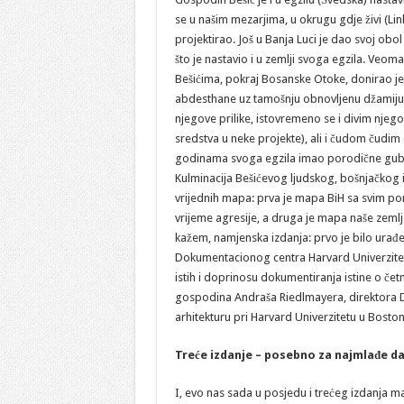
se u našim mezarjima, u okrugu gdje živi (Link
projektirao. Još u Banja Luci je dao svoj obol
što je nastavio i u zemlji svoga egzila. Veoma
Bešićima, pokraj Bosanske Otoke, donirao je
abdesthane uz tamošnju obnovljenu džamiju, i
njegove prilike, istovremeno se i divim njeg
sredstva u neke projekte), ali i čudom čudim
godinama svoga egzila imao porodične gubi
Kulminacija Bešićevog ljudskog, bošnjačkog 
vrijednih mapa: prva je mapa BiH sa svim po
vrijeme agresije, a druga je mapa naše zemlj
kažem, namjenska izdanja: prvo je bilo urađ
Dokumentacionog centra Harvard Univerzitet
istih i doprinosu dokumentiranja istine o četni
gospodina Andraša Riedlmayera, direktora 
arhitekturu pri Harvard Univerzitetu u Bost
Treće izdanje – posebno za najmlađe d
I, evo nas sada u posjedu i trećeg izdanja m