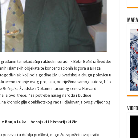
Mapa 
sugrađanin te nekadašnji i aktuelni suradnik Bekir Bešić iz Švedske
nih islamskih objekata te koncentracionih logora u BiH za
togodišnjak, koji pola godine živi u Švedskoj a drugu polovicu u
kraćeno izdanje ovog projekta, po riječima samog autora, bilo
ce Bošnjaka Švedske i Dokumentacionog centra Harvard
unal a ovo, treće, “za potrebe našeg naroda i buduće
na kronologiju donkihotskog rada i djelovanja ovog vrijednog
Video
Banja Luka – herojski i historijski čin
posezati u dublju prošlost, nego ću započeti ovaj kratki