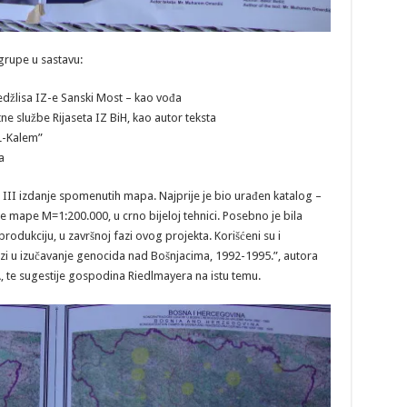
grupe u sastavu:
edžlisa IZ-e Sanski Most – kao vođa
e službe Rijaseta IZ BiH, kao autor teksta
EL-Kalem”
a
i III izdanje spomenutih mapa. Najprije je bio urađen katalog –
mape M=1:200.000, u crno bijeloj tehnici. Posebno je bila
odukciju, u završnoj fazi ovog projekta. Korišćeni su i
lozi u izučavanje genocida nad Bošnjacima, 1992-1995.”, autora
te sugestije gospodina Riedlmayera na istu temu.