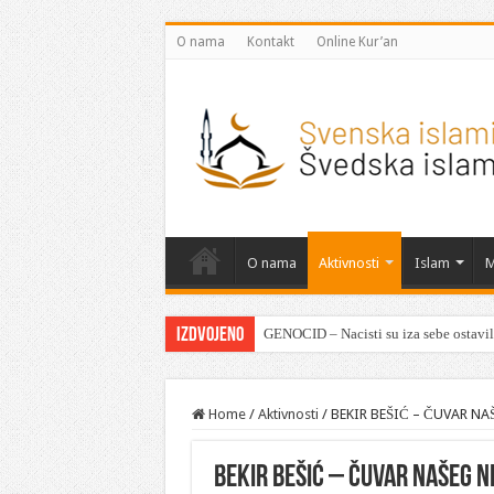
O nama
Kontakt
Online Kur’an
O nama
Aktivnosti
Islam
M
Izdvojeno
GENOCID – Nacisti su iza sebe ostavili
Home
/
Aktivnosti
/
BEKIR BEŠIĆ – ČUVAR N
BEKIR BEŠIĆ – ČUVAR NAŠEG 