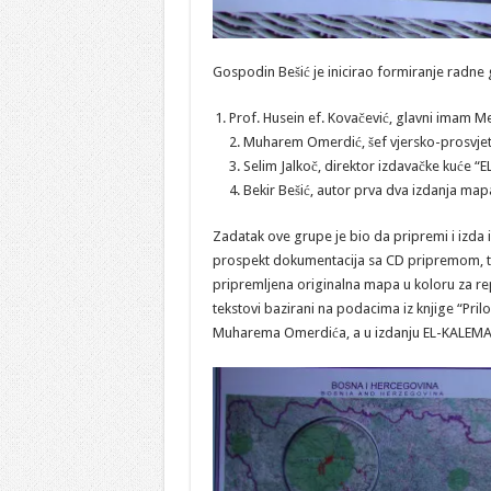
Gospodin Bešić je inicirao formiranje radne 
Prof. Husein ef. Kovačević, glavni imam M
2. Muharem Omerdić, šef vjersko-prosvjetn
3. Selim Jalkoč, direktor izdavačke kuće “
4. Bekir Bešić, autor prva dva izdanja map
Zadatak ove grupe je bio da pripremi i izda 
prospekt dokumentacija sa CD pripremom, te 
pripremljena originalna mapa u koloru za repr
tekstovi bazirani na podacima iz knjige “Pri
Muharema Omerdića, a u izdanju EL-KALEMA, 