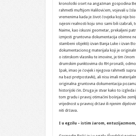
kronološki osvrt na angažman gospodina Beš
rahmetli muftijom Halilovićem, vojevali u Isl
vremenima kada je život čovjeka koji nije bio 
svjesni realnosti koju smo sami bili izabrali, 
Naime, kao iskusni geometar, prekaljeni patri
izmjesti gruntovna dokumentacija obimne nep
stambeni objekti) izvan Banja Luke i izvan Bo
dokumentacionog materijala koji je originaln
o istinskom vlasniku te imovine, je tim činom 
drumskim punktovima do RH pronašli, odmotali
Ipak, imao je čovjek i njegova rahmetli supruga
na bazi pretpostavki), ali nisu imali materij
originalna gruntovna dokumentacija pozamašne
historijski čin. Druga je stvar kako to izgled
tom gradu i pravoj otimačini bošnjačke zeml
vrijednost u pravnoj državi ili njenim dijelovi
niti država.
I u egzilu – istim žarom, entuzijazmom,
Gospodin Bešić je i u egzilu (Švedska) nasta