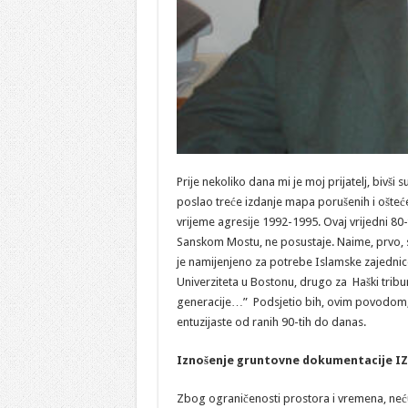
Prije nekoliko dana mi je moj prijatelj, bivši 
poslao treće izdanje mapa porušenih i ošteće
vrijeme agresije 1992-1995. Ovaj vrijedni 80-
Sanskom Mostu, ne posustaje. Naime, prvo, s
je namijenjeno za potrebe Islamske zajedni
Univerziteta u Bostonu, drugo za Haški trib
generacije…” Podsjetio bih, ovim povodom, 
entuzijaste od ranih 90-tih do danas.
Iznošenje gruntovne dokumentacije IZ-e 
Zbog ograničenosti prostora i vremena, neću 