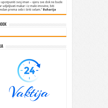
 upotpuniti svoj iman – vjeru sve dok ne bude
r udjeljivati makar i iz male imovine, biti
edan prema sebi i širiti selam.”
Buharija
book
ja