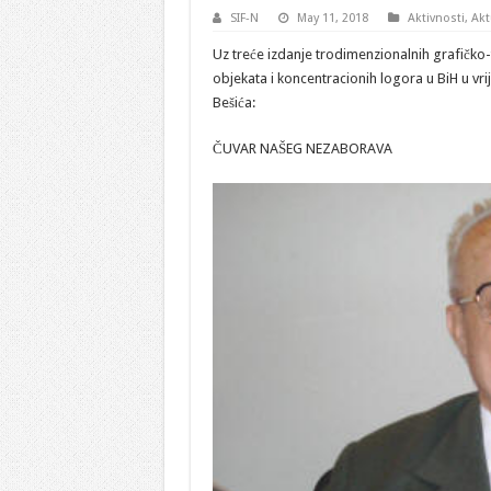
SIF-N
May 11, 2018
Aktivnosti
,
Akt
Uz treće izdanje trodimenzionalnih grafičko-
objekata i koncentracionih logora u BiH u v
Bešića:
ČUVAR NAŠEG NEZABORAVA