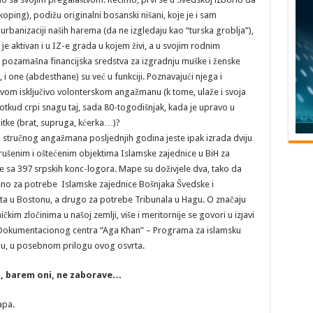
oping), podižu originalni bosanski nišani, koje je i sam
 urbanizaciji naših harema (da ne izgledaju kao “turska groblja”),
 je aktivan i u IZ-e grada u kojem živi, a u svojim rodnim
 pozamašna financijska sredstva za izgradnju muške i ženske
 one (abdesthane) su već u funkciji. Poznavajući njega i
ovom isključivo volonterskom angažmanu (k tome, ulaže i svoja
 otkud crpi snagu taj, sada 80-togodišnjak, kada je upravo u
tke (brat, supruga, kćerka…)?
i stručnog angažmana posljednjih godina jeste ipak izrada dviju
rušenim i oštećenim objektima Islamske zajednice u BiH za
e sa 397 srpskih konc-logora. Mape su doživjele dva, tako da
eno za potrebe Islamske zajednice Bošnjaka Švedske i
a u Bostonu, a drugo za potrebe Tribunala u Hagu. O značaju
čkim zločinima u našoj zemlji, više i meritornije se govori u izjavi
Dokumentacionog centra “Aga Khan” – Programa za islamsku
onu, u posebnom prilogu ovog osvrta.
a, barem oni, ne zaborave…
apa.