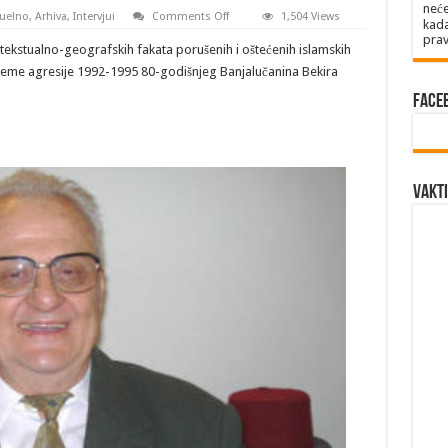
neće
on
uelno
,
Arhiva
,
Intervjui
Comments Off
1,504 Views
kada
BEKIR
prav
BEŠIĆ
tekstualno-geografskih fakata porušenih i oštećenih islamskih
–
ČUVAR
rijeme agresije 1992-1995 80-godišnjeg Banjalučanina Bekira
NAŠEG
NEZABORAVA
Face
Vakti