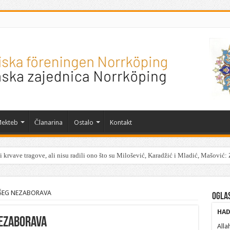
ekteb
Članarina
Ostalo
Kontakt
 krvave tragove, ali nisu radili ono što su Milošević, Karadžić i Mladić, Mašović: 
AŠEG NEZABORAVA
Ogla
HAD
NEZABORAVA
Alla