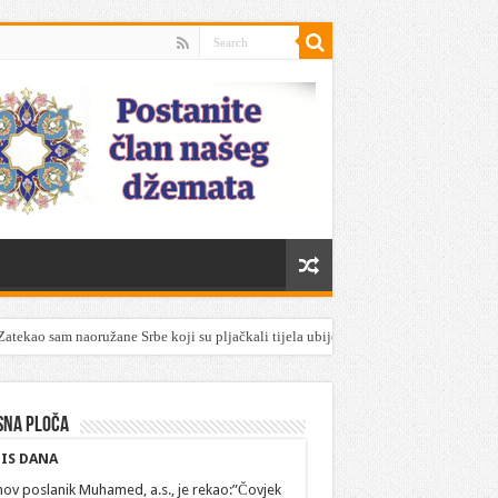
Zatekao sam naoružane Srbe koji su pljačkali tijela ubijenih Srebreničana
sna ploča
IS DANA
hov poslanik Muhamed, a.s., je rekao:”Čovjek