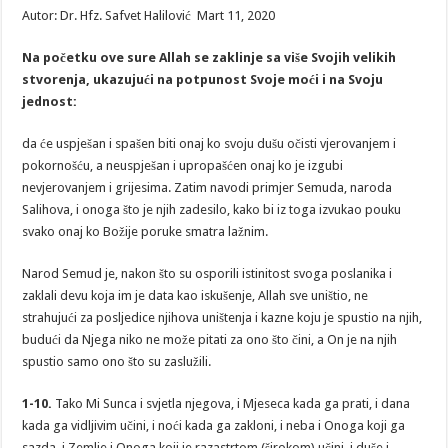
Eš-
Autor: Dr. Hfz. Safvet Halilović Mart 11, 2020
Šems
Na početku ove sure Allah se zaklinje sa više Svojih velikih
stvorenja, ukazujući na potpunost Svoje moći i na Svoju
jednost:
da će uspješan i spašen biti onaj ko svoju dušu očisti vjerovanjem i
pokornošću, a neuspješan i upropašćen onaj ko je izgubi
nevjerovanjem i grijesima. Zatim navodi primjer Semuda, naroda
Salihova, i onoga što je njih zadesilo, kako bi iz toga izvukao pouku
svako onaj ko Božije poruke smatra lažnim.
Narod Semud je, nakon što su osporili istinitost svoga poslanika i
zaklali devu koja im je data kao iskušenje, Allah sve uništio, ne
strahujući za posljedice njihova uništenja i kazne koju je spustio na njih,
budući da Njega niko ne može pitati za ono što čini, a On je na njih
spustio samo ono što su zaslužili.
1-10.
Tako Mi Sunca i svjetla njegova, i Mjeseca kada ga prati, i dana
kada ga vidljivim učini, i noći kada ga zakloni, i neba i Onoga koji ga
sazda, i Zemlje i Onoga koji je razastrtom (širokom) učini, i duše i