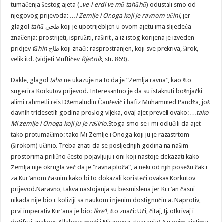
tumačenja šestog ajeta (
..ve-l-erdi ve mā tahāhā
) odustali smo od
njegovog prijevoda:
…i Zemlje i Onoga koji je ravnom učini
, jer
glagol
tahā
طحى koji je upotrijebljen u ovom ajetu ima slijedeća
značenja: prostrijeti, ispružiti, raširiti, a iz istog korijena je izveden
pridjev
tāhin
طاح koji znači: rasprostranjen, koji sve prekriva, širok,
velik itd. (vidjeti Muftićev
Rječnik
, str. 869).
Dakle, glagol
tahā
ne ukazuje na to da je “Zemlja ravna”, kao što
sugerira Korkutov prijevod. Interesantno je da su istaknuti bošnjački
alimi rahmetli reis Džemaludin Čaušević i hafiz Muhammed Pandža, još
davnih tridesetih godina prošlog vijeka, ovaj ajet preveli ovako:
…tako
Mi zemlje i Onoga koji ju je raširio
.Stoga smo se i mi odlučili da ajet
tako protumačimo: tako Mi Zemlje i Onoga koji ju je razastrtom
(širokom) učinio. Treba znati da se posljednjih godina na našim
prostorima prilično često pojavljuju i oni koji nastoje dokazati kako
Zemlja nije okrugla već da je “ravna ploča”, a neki od njih posežu čak i
za Kur’anom časnim kako bi to dokazali koristeći ovakav Korkutov
prijevod.Naravno, takva nastojanja su besmislena jer Kur’an časni
nikada nije bio u koliziji sa naukom i njenim dostignućima. Naprotiv,
prvi imperativ Kur’ana je bio:
Ikre’ǃ
, što znači: Uči, čitaj, tj. otkrivaj i
dešifruj znakove Allahove moći i Njegovog stvaranjaǃ A u ovim ajetima