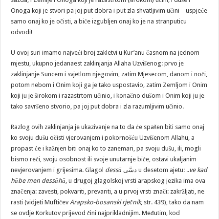
Onoga koji je stvori pa joj put dobra i put zla shvatljivim učini – uspjeće
samo onaj ko je očisti, a biće izgubljen onaj ko je na stranputicu
odvodi!
U ovoj suri imamo najveći broj zakletvi u Kur’anu časnom na jednom
mjestu, ukupno jedanaest zaklinjanja Allaha Uzvišenog: prvo je
zaklinjanje Suncem i svjetlom njegovim, zatim Mjesecom, danom i noći,
potom nebom i Onim koji ga je tako uspostavio, zatim Zemljom i Onim
koji ju je širokom i razastrtom učinio, i konačno dušom i Onim koji ju je
tako savršeno stvorio, pa joj put dobra i zla razumljivim učinio.
Razlog ovih zaklinjanja je ukazivanje na to da će spašen biti samo onaj
ko svoju dušu očisti vjerovanjem i pokornošću Uzvišenom Allahu, a
propast će i kažnjen biti onaj ko to zanemari, pa svoju dušu, ili, mogli
bismo reći, svoju osobnost ili svoje unutarnje biće, ostavi ukaljanim
nevjerovanjem i grijesima. Glagol
dessā
دسَّى u desetom ajetu: ..
ve kad
hābe men dessāhā
, u drugoj glagolskoj vrsti arapskog jezika ima ova
značenja: zavesti, pokvariti, prevariti, a u prvoj vrsti znači: zakržljati, ne
rasti (vidjeti Muftićev
Arapsko-bosanski rječnik
, str. 439), tako da nam
se ovdje Korkutov prijevod čini najprikladnijim. Međutim, kod