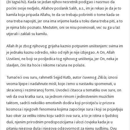
(
bi
tagvāhā
). Kada se jedan njihov nesretnik podigao i nasrnuo da
počini svoje nedjelo, Allahov poslanik Salih, a.s., im je rekao je da je to
kamila koja pripada Allahu, te da se trebaju pobriniti o tome kada se
ona treba napojiti, jer ona ima vrijeme kada u toku dana treba piti, a to
je njima bilo poznato. Međutim, oni se nisu povinovali, već su ga u laž
utjerali i zaklali su kamilu.
Allah ih je zbog njihovog grijeha kaznio potpunim uništenjem: svima im
je jednaku kaznu odredio, niko od njih je nije izbjegao. A On, Allah
Uzvišeni, ne boji se posljedica tog njihovog uništenja, jer On, neka je
slavljen, čini šta hoće i nikome računa ne polaže.
Tumačeći ovu suru, rahmetli Sejjid Kutb, autor čuvenog
Zilāla
, iznosi
veoma lijepe i nadahnute misli, koje ćemo u nastavku spomenuti, u
skraćenoj i rezimiranoj formi. Uvodeći čitaoca u tematiku ove sure, on
veli da ova kratka sura, sa jednom rimom i jedinstvenim muzičkim
taktom, sadrži nekoliko emotivnih dodira koji proistječu iz prizora
kosmosa i njegovih fenomena kojima započinje sura i koji se pojavljuju
kao okvir za veliku istinu koju sadrži ova sura, a to je istina o ljudskoj
duši, njenim prirodnim predispozicijama i ulozi čovjeka kada je u
pitanju njegova duša i njegova odgovornost za njenu sudbinu. Ovu