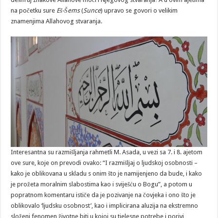
na početku sure
Eš-Šems
(
Sunce
) upravo se govori o velikim
znamenjima Allahovog stvaranja.
Interesantna su razmišljanja rahmetli M. Asada, u vezi sa 7. i 8. ajetom
ove sure, koje on prevodi ovako: “I razmišljaj o ljudskoj osobnosti –
kako je oblikovana u skladu s onim što je namijenjeno da bude, i kako
je prožeta moralnim slabostima kao i sviješću o Bogu”, a potom u
popratnom komentaru ističe da je pozivanje na čovjeka i ono što je
oblikovalo ‘ljudsku osobnost’, kao i implicirana aluzija na ekstremno
složeni fenomen životne biti u kojoj su tjelesne potrebe i porivi,