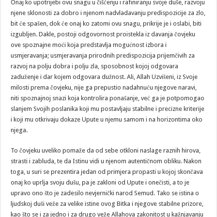
Onaj ko upotrijebi ovu snagu u čišćenju i rafiniranju svoje duše, razvoju
njene sklonosti za dobro i njenom nadvladavanju predispozicije za zlo,
bit će spašen, dok će onaj ko zatomi ovu snagu, prikrije je i oslabi, biti
izgubljen. Dakle, postoji odgovornost proistekla iz davanja čovjeku
ove spoznajne moći koja predstavlja mogućnost izbora i
usmjeravanja; usmjeravanja prirodnih predispozicija prijemčivih za
razvoj na polju dobra i polju zla, sposobnost kojoj odgovara
zaduženje i dar kojem odgovara dužnost. Ali, Allah Uzvišeni, iz Svoje
milosti prema čovjeku, nije ga prepustio nadahnuću njegove naravi,
niti spoznajnoj snazi koja kontrolira ponašanje, već ga je potpomogao
slanjem Svojih poslanika koji mu postavljaju stabilne i precizne kriterije
i koji mu otkrivaju dokaze Upute u njemu samom i na horizontima oko
njega.
To čovjeku uveliko pomaže da od sebe otkloni naslage raznih hirova,
strasti i zabluda, te da Istinu vidi u njenom autentičnom obliku. Nakon
toga, u suri se prezentira jedan od primjera propasti u kojoj skončava
onaj ko uprlja svoju dušu, pa je zakloni od Upute i onečisti, a to je
upravo ono što je zadesilo nevjernički narod Semud. Tako se istina o
ljudskoj duši veže za velike istine ovog Bitka i njegove stabilne prizore,
kao što se i za jedno i za drugo veže Allahova zakonitost u kažnjavanju