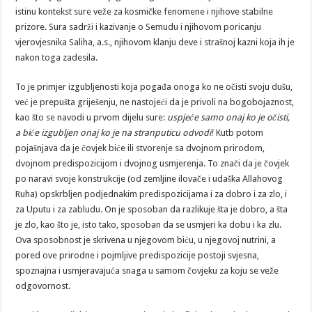
istinu kontekst sure veže za kosmičke fenomene i njihove stabilne
prizore. Sura sadrži i kazivanje o Semudu i njihovom poricanju
vjerovjesnika Saliha, a.s., njihovom klanju deve i strašnoj kazni koja ih je
nakon toga zadesila.
To je primjer izgubljenosti koja pogađa onoga ko ne očisti svoju dušu,
već je prepušta griješenju, ne nastojeći da je privoli na bogobojaznost,
kao što se navodi u prvom dijelu sure:
uspjeće samo onaj ko je očisti,
a biće izgubljen onaj ko je na stranputicu odvodi
ǃ
Kutb potom
pojašnjava da je čovjek biće ili stvorenje sa dvojnom prirodom,
dvojnom predispozicijom i dvojnog usmjerenja. To znači da je čovjek
po naravi svoje konstrukcije (od zemljine ilovače i udaška Allahovog
Ruha) opskrbljen podjednakim predispozicijama i za dobro i za zlo, i
za Uputu i za zabludu. On je sposoban da razlikuje šta je dobro, a šta
je zlo, kao što je, isto tako, sposoban da se usmjeri ka dobu i ka zlu.
Ova sposobnost je skrivena u njegovom biću, u njegovoj nutrini, a
pored ove prirodne i pojmljive predispozicije postoji svjesna,
spoznajna i usmjeravajuća snaga u samom čovjeku za koju se veže
odgovornost.