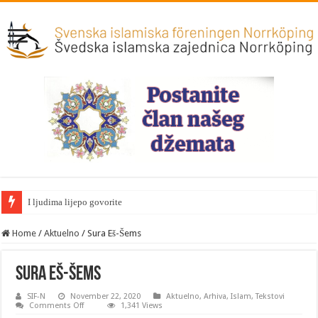
I ljudima lijepo govorite
Home
/
Aktuelno
/
Sura Eš-Šems
Sura Eš-Šems
SIF-N
November 22, 2020
Aktuelno
,
Arhiva
,
Islam
,
Tekstovi
on
Comments Off
1,341 Views
Sura