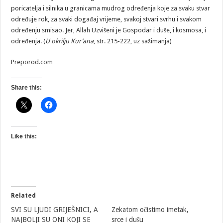
poricatelja i silnika u granicama mudrog određenja koje za svaku stvar
određuje rok, za svaki događaj vrijeme, svakoj stvari svrhu i svakom
određenju smisao. Jer, Allah Uzvišeni je Gospodar i duše, i kosmosa, i
određenja. (
U okrilju Kur’ana
, str. 215-222, uz sažimanja)
Preporod.com
Share this:
Like this:
Related
SVI SU LJUDI GRIJEŠNICI, A
Zekatom očistimo imetak,
NAJBOLJI SU ONI KOJI SE
srce i dušu