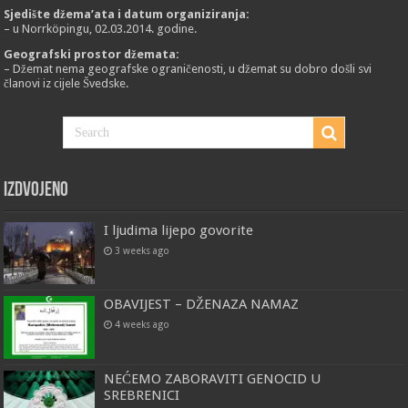
Sjedište džema’ata i datum organiziranja:
– u Norrköpingu, 02.03.2014. godine.
Geografski prostor džemata:
– Džemat nema geografske ograničenosti, u džemat su dobro došli svi
članovi iz cijele Švedske.
Izdvojeno
I ljudima lijepo govorite
3 weeks ago
OBAVIJEST – DŽENAZA NAMAZ
4 weeks ago
NEĆEMO ZABORAVITI GENOCID U
SREBRENICI