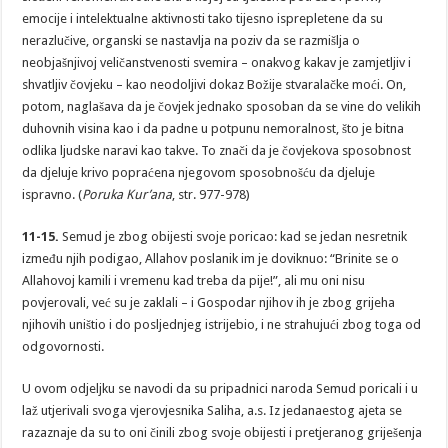
emocije i intelektualne aktivnosti tako tijesno isprepletene da su
nerazlučive, organski se nastavlja na poziv da se razmišlja o
neobjašnjivoj veličanstvenosti svemira – onakvog kakav je zamjetljiv i
shvatljiv čovjeku – kao neodoljivi dokaz Božije stvaralačke moći. On,
potom, naglašava da je čovjek jednako sposoban da se vine do velikih
duhovnih visina kao i da padne u potpunu nemoralnost, što je bitna
odlika ljudske naravi kao takve. To znači da je čovjekova sposobnost
da djeluje krivo popraćena njegovom sposobnošću da djeluje
ispravno. (
Poruka Kur’ana
, str. 977-978)
11-15.
Semud je zbog obijesti svoje poricao: kad se jedan nesretnik
između njih podigao, Allahov poslanik im je doviknuo: “Brinite se o
Allahovoj kamili i vremenu kad treba da pije!”, ali mu oni nisu
povjerovali, već su je zaklali – i Gospodar njihov ih je zbog grijeha
njihovih uništio i do posljednjeg istrijebio, i ne strahujući zbog toga od
odgovornosti.
U ovom odjeljku se navodi da su pripadnici naroda Semud poricali i u
laž utjerivali svoga vjerovjesnika Saliha, a.s. Iz jedanaestog ajeta se
razaznaje da su to oni činili zbog svoje obijesti i pretjeranog griješenja