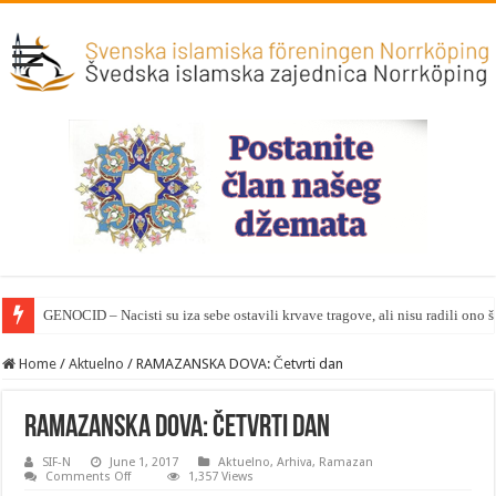
GENOCID – Nacisti su iza sebe ostavili krvave tragove, ali nisu radili ono 
Home
/
Aktuelno
/
RAMAZANSKA DOVA: Četvrti dan
RAMAZANSKA DOVA: Četvrti dan
SIF-N
June 1, 2017
Aktuelno
,
Arhiva
,
Ramazan
on
Comments Off
1,357 Views
RAMAZANSKA