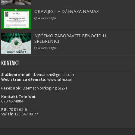
OBAVIJEST – DŽENAZA NAMAZ
4 weeks ago
NEĆEMO ZABORAVITI GENOCID U
SREBRENICI
4 weeks ago
Kontakt
Službeni e-mail:
dzematsizn@gmail.com
Web stranica džemata:
www.sif-n.com
Facebook:
Dzemat Norrköping SIZ-a
Kontakt Telefoni:
070 4874884
PG:
70 81 65-6
Swish:
123 547 08 77