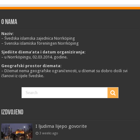
O nama
Naziv:
– Švedska islamska zajednica Norrköping
– Svenska islamiska föreningen Norrköping
Sjedište džema’ata i datum organiziranja:
– u Norrköpingu, 02.03.2014. godine.
Geografski prostor džemata:
– Džemat nema geografske ograničenosti, u džemat su dobro došli svi
članovi iz cijele Švedske.
Izdvojeno
I ljudima lijepo govorite
3 weeks ago