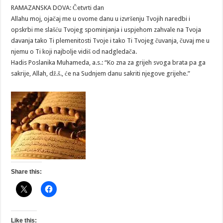
DOVA:
RAMAZANSKA DOVA: Četvrti dan
Četvrti
dan
Allahu moj, ojačaj me u ovome danu u izvršenju Tvojih naredbi i
opskrbi me slašću Tvojeg spominjanja i uspjehom zahvale na Tvoja
davanja tako Ti plemenitosti Tvoje i tako Ti Tvojeg čuvanja, čuvaj me u
njemu o Ti koji najbolje vidiš od nadgledača.
Hadis Poslanika Muhameda, a.s.: “Ko zna za grijeh svoga brata pa ga
sakrije, Allah, dž.š., će na Sudnjem danu sakriti njegove grijehe.”
Share this:
Like this: