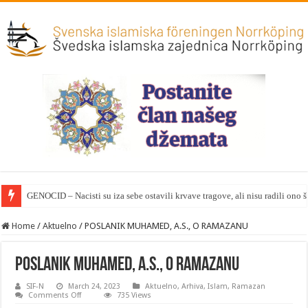
GENOCID – Nacisti su iza sebe ostavili krvave tragove, ali nisu radili ono 
Home
/
Aktuelno
/
POSLANIK MUHAMED, A.S., O RAMAZANU
POSLANIK MUHAMED, A.S., O RAMAZANU
SIF-N
March 24, 2023
Aktuelno
,
Arhiva
,
Islam
,
Ramazan
on
Comments Off
735 Views
POSLANIK