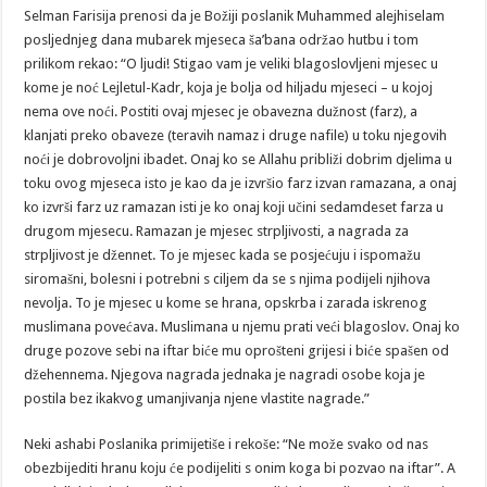
MUHAMED,
Selman Farisija prenosi da je Božiji poslanik Muhammed alejhiselam
A.S.,
O
posljednjeg dana mubarek mjeseca ša’bana održao hutbu i tom
RAMAZANU
prilikom rekao: “O ljudi! Stigao vam je veliki blagoslovljeni mjesec u
kome je noć Lejletul-Kadr, koja je bolja od hiljadu mjeseci – u kojoj
nema ove noći. Postiti ovaj mjesec je obavezna dužnost (farz), a
klanjati preko obaveze (teravih namaz i druge nafile) u toku njegovih
noći je dobrovoljni ibadet. Onaj ko se Allahu približi dobrim djelima u
toku ovog mjeseca isto je kao da je izvršio farz izvan ramazana, a onaj
ko izvrši farz uz ramazan isti je ko onaj koji učini sedamdeset farza u
drugom mjesecu. Ramazan je mjesec strpljivosti, a nagrada za
strpljivost je džennet. To je mjesec kada se posjećuju i ispomažu
siromašni, bolesni i potrebni s ciljem da se s njima podijeli njihova
nevolja. To je mjesec u kome se hrana, opskrba i zarada iskrenog
muslimana povećava. Muslimana u njemu prati veći blagoslov. Onaj ko
druge pozove sebi na iftar biće mu oprošteni grijesi i biće spašen od
džehennema. Njegova nagrada jednaka je nagradi osobe koja je
postila bez ikakvog umanjivanja njene vlastite nagrade.”
Neki ashabi Poslanika primijetiše i rekoše: “Ne može svako od nas
obezbijediti hranu koju će podijeliti s onim koga bi pozvao na iftar”. A