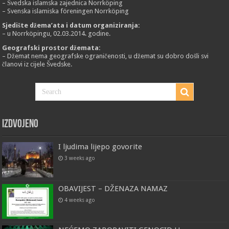
– Švedska islamska zajednica Norrköping
– Svenska islamiska föreningen Norrköping
Sjedište džema’ata i datum organiziranja:
– u Norrköpingu, 02.03.2014. godine.
Geografski prostor džemata:
– Džemat nema geografske ograničenosti, u džemat su dobro došli svi
članovi iz cijele Švedske.
Izdvojeno
I ljudima lijepo govorite
3 weeks ago
OBAVIJEST – DŽENAZA NAMAZ
4 weeks ago