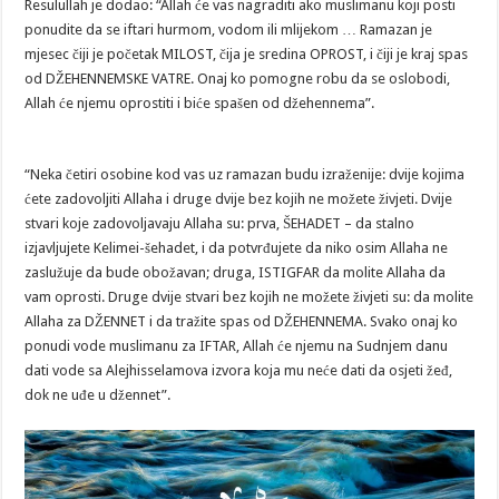
Resulullah je dodao: “Allah će vas nagraditi ako muslimanu koji posti
ponudite da se iftari hurmom, vodom ili mlijekom … Ramazan je
mjesec čiji je početak MILOST, čija je sredina OPROST, i čiji je kraj spas
od DŽEHENNEMSKE VATRE. Onaj ko pomogne robu da se oslobodi,
Allah će njemu oprostiti i biće spašen od džehennema”.
“Neka četiri osobine kod vas uz ramazan budu izraženije: dvije kojima
ćete zadovoljiti Allaha i druge dvije bez kojih ne možete živjeti. Dvije
stvari koje zadovoljavaju Allaha su: prva, ŠEHADET – da stalno
izjavljujete Kelimei-šehadet, i da potvrđujete da niko osim Allaha ne
zaslužuje da bude obožavan; druga, ISTIGFAR da molite Allaha da
vam oprosti. Druge dvije stvari bez kojih ne možete živjeti su: da molite
Allaha za DŽENNET i da tražite spas od DŽEHENNEMA. Svako onaj ko
ponudi vode muslimanu za IFTAR, Allah će njemu na Sudnjem danu
dati vode sa Alejhisselamova izvora koja mu neće dati da osjeti žeđ,
dok ne uđe u džennet”.