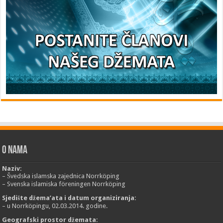
O nama
Naziv:
– Švedska islamska zajednica Norrköping
– Svenska islamiska föreningen Norrköping
Sjedište džema’ata i datum organiziranja:
– u Norrköpingu, 02.03.2014. godine.
Geografski prostor džemata: