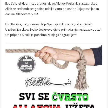
DAN
Ebu Se’id el-Hudri, r.a., prenosi da je Allahov Poslanik, s.a.v.s., rekao:
RAMAZANA
Allah će sedamdeset godina udaljiti vatru od osobe koja posti jedan
dan na Allahovom putu!
Ebu Hurejre, r.a., prenosi da je Vjerovjesnik, s.a.v.s., rekao: Allah
Uzvišeni je rekao: Svako čovjekovo djelo primada njemu, izuzev posta!
On pripada Meni i Ja posebno za njega nagrađujem!