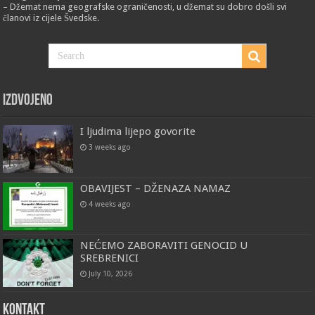
– Džemat nema geografske ograničenosti, u džemat su dobro došli svi
članovi iz cijele Švedske.
Izdvojeno
I ljudima lijepo govorite
3 weeks ago
OBAVIJEST – DŽENAZA NAMAZ
4 weeks ago
NEĆEMO ZABORAVITI GENOCID U
SREBRENICI
July 10, 2026
Kontakt