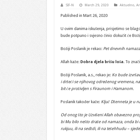
SIF-N
March 29, 2020
Aktuelno
,
Ar
Published in Mart 26, 2020
U ovim danima iskušenja, prisjetimo se blago
bude potpuno i svjesno činio dokučit će Boži
Božiji Poslanik je rekao:
Pet dnevnih namaza br
Allah kaže:
Dobra djela brišu loša
. To znač
Božiji Poslanik, a.s., rekao je:
Ko bude izvršav
i držeći se njihovog određenog vremena, na 
bit će proživljen s Firaunom i Hamanom.
Poslanik također kaže:
Ključ Dženneta je u 
Od onog što je Uzvišeni Allah obavezno pro
bi Mu bilo nešto draže od namaza, onda bi 
rukjuu, ili na sedždi, ili na tešehhudu – sjede