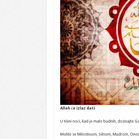
Allah će izlaz dati
U tišini noći, kad je malo budnih, dozivajte 
Molite se Milostivom, Silnom, Mudrom, Onom K