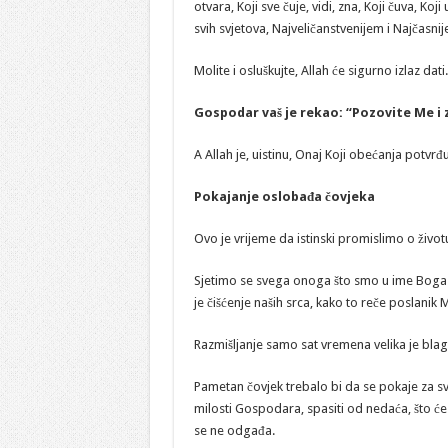
otvara, Koji sve čuje, vidi, zna, Koji čuva, K
svih svjetova, Najveličanstvenijem i Najčasn
Molite i osluškujte, Allah će sigurno izlaz dati.
Gospodar vaš je rekao: “Pozovite Me i 
A Allah je, uistinu, Onaj Koji obećanja potvrđu
Pokajanje oslobađa čovjeka
Ovo je vrijeme da istinski promislimo o životu
Sjetimo se svega onoga što smo u ime Boga ur
je čišćenje naših srca, kako to reče poslani
Razmišljanje samo sat vremena velika je bl
Pametan čovjek trebalo bi da se pokaje za svo
milosti Gospodara, spasiti od nedaća, što će
se ne odgađa.