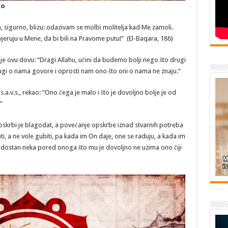
no
m, sigurno, blizu: odazivam se molbi molitelja kad Me zamoli.
eruju u Mene, da bi bili na Pravome putu!” (El-Baqara, 186)
o je ovu dovu: “Dragi Allahu, učini da budemo bolji nego što drugi
gi o nama govore i oprosti nam ono što oni o nama ne znaju.“
s.a.v.s., rekao: “Ono čega je malo i što je dovoljno bolje je od
“
opskrbi je blagodat, a povećanje opskrbe iznad stvarnih potreba
ti, a ne vole gubiti, pa kada im On daje, one se raduju, a kada im
o radostan neka pored onoga što mu je dovoljno ne uzima ono čiji