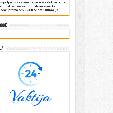
 upotpuniti svoj iman – vjeru sve dok ne bude
r udjeljivati makar i iz male imovine, biti
edan prema sebi i širiti selam.”
Buharija
book
ja