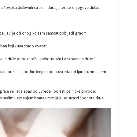
ju čovjeka duševnih strasti i skidaju terete s njegove duše.
ebe, jači je od onog ko sam samcat pobijedi grad.”
oban koji čuva stado ovaca“.
 svoje duše pobožnošću, pokornošću i vježbanjem duše.”
alo pričanja, podnošenjem boli i uvreda od ljudi i uzimanjem
 priče se rađa spas od uvreda i bolesti psihičke prirode;
 s malim uzimanjem hrane umrtvljuju se strasti i pohote duše.