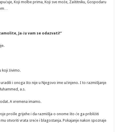
oji upućuje, Koji molbe prima, Koji sve može, Zaštitniku, Gospodaru
ijem…
zamolite, Ja ću vam se odazvati!”
je.
 koji živimo.
adili i onoga što nije u Njegovo ime učinjeno. I to razmišljanje
k Muhammed, a.s.
agodat. A vremena imamo.
je prošle grijehe i da razmišlja o onome što će ga približiti
 mu otvoriti vrata sreće i blagostanja. Pokajanje nakon spoznaje