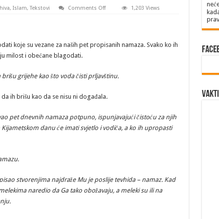
neće
on
hiva
,
Islam
,
Tekstovi
Comments Off
1,203 Views
kada
Namaz
prav
je
ključ
Dženneta
dati koje su vezane za naših pet propisanih namaza. Svako ko ih
Face
ju milost i obećane blagodati.
išu grijehe kao što voda čisti prljavštinu.
Vakti
i da ih brišu kao da se nisu ni događala.
ao pet dnevnih namaza potpuno, ispunjavajući čistoću za njih
Kijametskom danu će imati svjetlo i vodiča, a ko ih upropasti
namazu
.
pisao stvorenjima najdraže Mu je poslije tevhida – namaz. Kad
melekima naredio da Ga tako obožavaju, a meleki su ili na
nju.