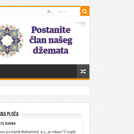
sna ploča
IS DANA
hov poslanik Muhamed, a.s., je rekao:”Čovjek