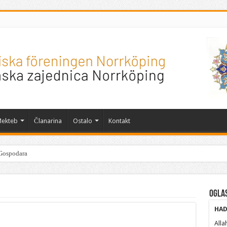
ekteb
Članarina
Ostalo
Kontakt
Ogla
HAD
Alla