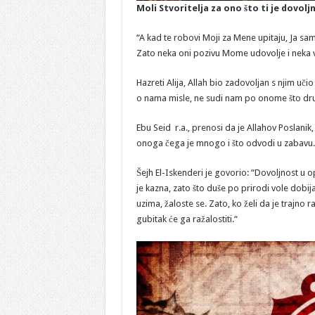
Moli Stvoritelja za ono što ti je dovolj
“A kad te robovi Moji za Mene upitaju, Ja sa
Zato neka oni pozivu Mome udovolje i neka vj
Hazreti Alija, Allah bio zadovoljan s njim uči
o nama misle, ne sudi nam po onome što dru
Ebu Seid r.a., prenosi da je Allahov Poslanik, 
onoga čega je mnogo i što odvodi u zabavu.
Šejh El-Iskenderi je govorio: “Dovoljnost u 
je kazna, zato što duše po prirodi vole dobija
uzima, žaloste se. Zato, ko želi da je trajn
gubitak će ga ražalostiti.“