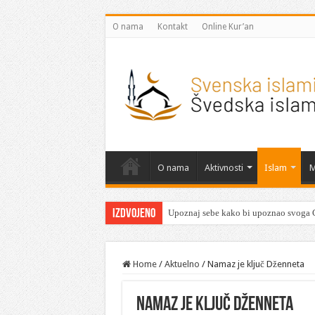
O nama
Kontakt
Online Kur’an
O nama
Aktivnosti
Islam
M
Izdvojeno
Nova hidžretska 1448. godina
Home
/
Aktuelno
/
Namaz je ključ Dženneta
Namaz je ključ Dženneta