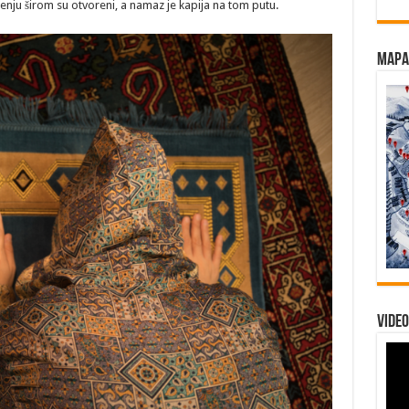
nju širom su otvoreni, a namaz je kapija na tom putu.
Mapa 
Video