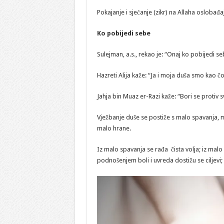
Pokajanje i sjećanje (zikr) na Allaha oslobađa
Ko pobijedi sebe
Sulejman, a.s., rekao je: “Onaj ko pobijedi s
Hazreti Alija kaže: “Ja i moja duša smo kao č
Jahja bin Muaz er-Razi kaže: “Bori se protiv
Vježbanje duše se postiže s malo spavanja, m
malo hrane.
Iz malo spavanja se rađa čista volja; iz malo
podnošenjem boli i uvreda dostižu se ciljevi;