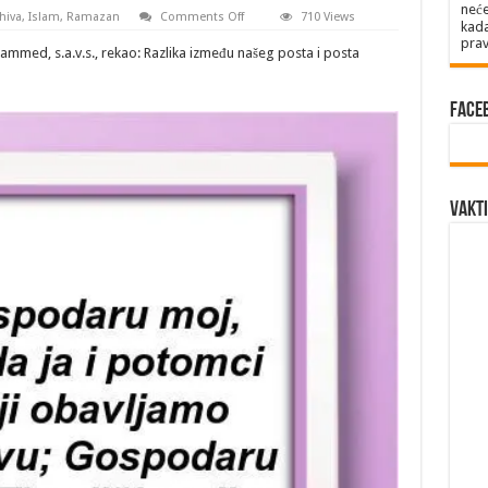
neće
on
hiva
,
Islam
,
Ramazan
Comments Off
710 Views
kada
TRINAESTI
prav
DAN
hammed, s.a.v.s., rekao: Razlika između našeg posta i posta
RAMAZANA
Face
Vakti