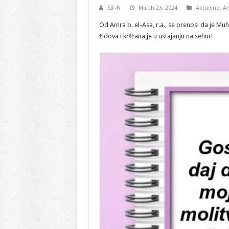
SIF-N
March 23, 2024
Aktuelno
,
Ar
Od Amra b. el-Asa, r.a., se prenosi da je Mu
židova i kršćana je u ustajanju na sehur!