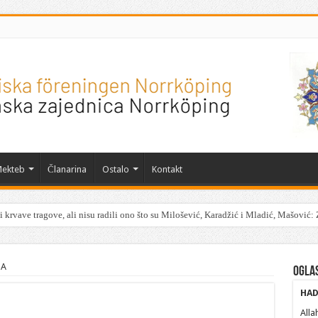
ekteb
Članarina
Ostalo
Kontakt
 krvave tragove, ali nisu radili ono što su Milošević, Karadžić i Mladić, Mašović: 
NA
Ogla
HAD
Alla