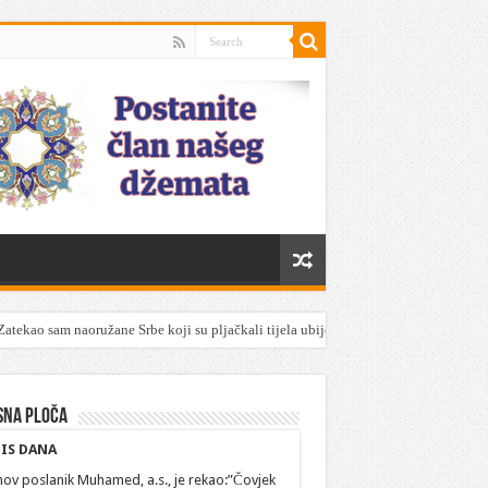
Zatekao sam naoružane Srbe koji su pljačkali tijela ubijenih Srebreničana
sna ploča
IS DANA
hov poslanik Muhamed, a.s., je rekao:”Čovjek