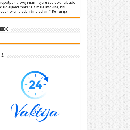
 upotpuniti svoj iman – vjeru sve dok ne bude
r udjeljivati makar i iz male imovine, biti
edan prema sebi i širiti selam.”
Buharija
book
ja