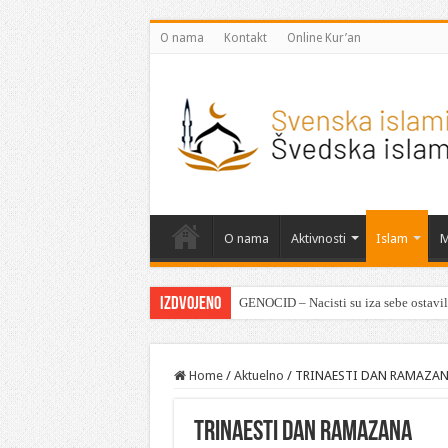
O nama
Kontakt
Online Kur’an
O nama
Aktivnosti
Islam
M
Izdvojeno
GENOCID – Nacisti su iza sebe ostavili
Home
/
Aktuelno
/
TRINAESTI DAN RAMAZA
TRINAESTI DAN RAMAZANA