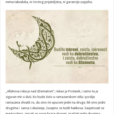
nema takvaluka, ni čvrstog prijateljstva, ni garancije uspjeha.
„Allahova ruka je nad džematom“, rekao je Poslanik, i samo tu je
siguran mir u duši. Ko bude živio u ramazanskom stilu i poslije
ramazana shvatit će, da smo mi upućeni jedni na druge. Mi smo jedni
drugima i šansa i iskušenje, čuvajmo se tuđih hakkova. Savjetovati se
međusobno, sjećati se svoje braće dovom, praštati jedni drugima,