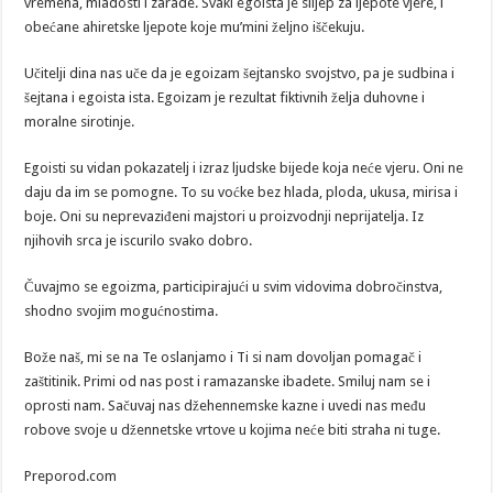
vremena, mladosti i zarade. Svaki egoista je slijep za ljepote vjere, i
obećane ahiretske ljepote koje mu’mini željno iščekuju.
Učitelji dina nas uče da je egoizam šejtansko svojstvo, pa je sudbina i
šejtana i egoista ista. Egoizam je rezultat fiktivnih želja duhovne i
moralne sirotinje.
Egoisti su vidan pokazatelj i izraz ljudske bijede koja neće vjeru. Oni ne
daju da im se pomogne. To su voćke bez hlada, ploda, ukusa, mirisa i
boje. Oni su neprevaziđeni majstori u proizvodnji neprijatelja. Iz
njihovih srca je iscurilo svako dobro.
Čuvajmo se egoizma, participirajući u svim vidovima dobročinstva,
shodno svojim mogućnostima.
Bože naš, mi se na Te oslanjamo i Ti si nam dovoljan pomagač i
zaštitinik. Primi od nas post i ramazanske ibadete. Smiluj nam se i
oprosti nam. Sačuvaj nas džehennemske kazne i uvedi nas među
robove svoje u džennetske vrtove u kojima neće biti straha ni tuge.
Preporod.com