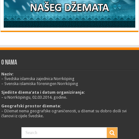
O nama
Naziv:
– Švedska islamska zajednica Norrköping
– Svenska islamiska föreningen Norrköping
Sjedište džema’ata i datum organiziranja:
– u Norrköpingu, 02.03.2014. godine.
Geografski prostor džemata:
– Džemat nema geografske ograničenosti, u džemat su dobro došli svi
članovi iz cijele Švedske.