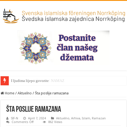
OBAVIJEST – DŽENAZA NAMAZ
Home
/
Aktuelno
/
Šta poslije ramazana
Šta poslije ramazana
SIF-N
April 7, 2024
Aktuelno
,
Arhiva
,
Islam
,
Ramazan
on
Comments Off
862 Views
Šta