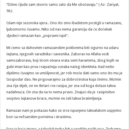
poslije
“Džine i ljude sam stvorio samo zato da Me obožavaju.” ( Az- Zariyat,
ramazana
56.)
Islam nije sezonska vjera.. Ono što smo ibadetom postigli u ramazanu,
ljubomorno čuvamo. Niko od nas nema garanciju da će dočekati
sljedeći ramazan kao „popravni ispit“.
Mi ćemo sa duhovnim ramazanskim poklonima biti sigurno na udaru
šejtana, njegovih saradnika i saveznika. Zaborav na Allaha vodi
samozaboravu, koji širom otvara vrata svim haramima, zbog kojih se
gubi iman kao prva i najvažnija oznaka našeg identiteta. Kad nešto
dijelimo čuvajmo se umišljenosti, jer rob može dati samo ono što mu je
Gospodar dao. Ne prigovarajmo za dobročinstva koja činimo. Mu’min
zna čije dijeli, on ne škrtari i ne rasipa, jer zna od koga dolaze takva
nadahnuća. On zna da na to nema pravo. Znajući da je rasipništvo
svojstvo šejtanove braće, mu’min ne želi takva bratimljenja.
Ramazan nam je pokazao kako se srce ispunjeno takvalukom uspješno
bori sa nefsanskim porivima i strastima.
Srce je kuća imana, a takvaluk treba biti u središtu naših srca. Trebamo