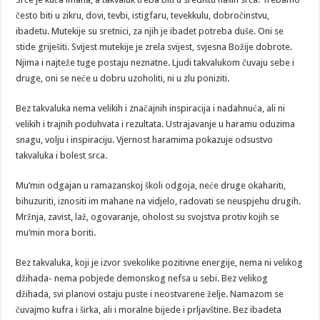
često biti u zikru, dovi, tevbi, istigfaru, tevekkulu, dobročinstvu,
ibadetu. Mutekije su sretnici, za njih je ibadet potreba duše. Oni se
stide griješiti. Svijest mutekije je zrela svijest, svjesna Božije dobrote.
Njima i najteže tuge postaju neznatne. Ljudi takvalukom čuvaju sebe i
druge, oni se neće u dobru uzoholiti, ni u zlu poniziti.
Bez takvaluka nema velikih i značajnih inspiracija i nadahnuća, ali ni
velikih i trajnih poduhvata i rezultata. Ustrajavanje u haramu oduzima
snagu, volju i inspiraciju. Vjernost haramima pokazuje odsustvo
takvaluka i bolest srca.
Mu’min odgajan u ramazanskoj školi odgoja, neće druge okahariti,
bihuzuriti, iznositi im mahane na vidjelo, radovati se neuspjehu drugih.
Mržnja, zavist, laž, ogovaranje, oholost su svojstva protiv kojih se
mu’min mora boriti.
Bez takvaluka, koji je izvor svekolike pozitivne energije, nema ni velikog
džihada- nema pobjede demonskog nefsa u sebi. Bez velikog
džihada, svi planovi ostaju puste i neostvarene želje. Namazom se
čuvajmo kufra i širka, ali i moralne bijede i prljavštine. Bez ibadeta