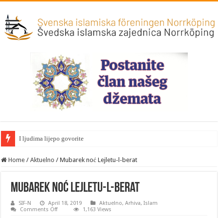
I ljudima lijepo govorite
Home
/
Aktuelno
/
Mubarek noć Lejletu-l-berat
Mubarek noć Lejletu-l-berat
SIF-N
April 18, 2019
Aktuelno
,
Arhiva
,
Islam
on
Comments Off
1,163 Views
Mubarek