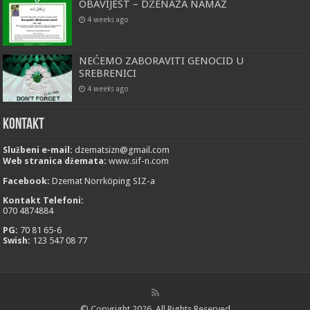
OBAVIJEST – DŽENAZA NAMAZ
4 weeks ago
NEĆEMO ZABORAVITI GENOCID U
SREBRENICI
4 weeks ago
Kontakt
Službeni e-mail:
dzematsizn@gmail.com
Web stranica džemata:
www.sif-n.com
Facebook:
Dzemat Norrköping SIZ-a
Kontakt Telefoni:
070 4874884
PG:
70 81 65-6
Swish:
123 547 08 77
© Copyright 2026. All Rights Reserved