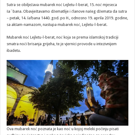
noć
Sutra se obilježava mubarek noć Lejletu-l-berat, 15. noć mjeseca
Lejletu-
l-
ša`bana. Obavještavamo džematlije i članove našeg džemata da sutra
berat
– petak, 14. ša’bana 1440. god. po H., odnosno 19. aprila 2019. godine,
sa akšam-namazom, nastupa mubarek noć, Lejletu-l-berat.
Mubarek noć Lejletu-l-berat, noć koja se prema islamskoj tradiciji
smatra noći brisanja grijeha, te je vjernici provode u intezivnijem
ibadetu.
Ova mubarek noć poznata je kao noć u kojoj meleki počinju pisati