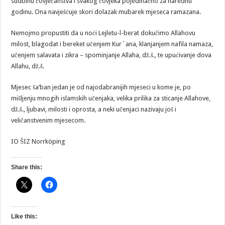
sudbinu čovječanstva i svakog čovjeka pojedinačno za narednu
godinu. Ona navješćuje skori dolazak mubarek mjeseca ramazana.
Nemojmo propustiti da u noći Lejletu-l-berat dokučimo Allahovu
milost, blagodat i bereket učenjem Kur`ana, klanjanjem nafila namaza,
učenjem salavata i zikra – spominjanje Allaha, dž.š., te upućivanje dova
Allahu, dž.š.
Mjesec ša’ban jedan je od najodabranijih mjeseci u kome je, po
mišljenju mnogih islamskih učenjaka, velika prilika za sticanje Allahove,
dž.š., ljubavi, milosti i oprosta, a neki učenjaci nazivaju još i
veličanstvenim mjesecom.
IO ŠIZ Norrköping
Share this:
Like this: