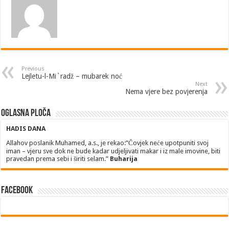
Previous
Lejletu-l-Mi`radž – mubarek noć
Next
Nema vjere bez povjerenja
Oglasna ploča
HADIS DANA
Allahov poslanik Muhamed, a.s., je rekao:”Čovjek neće upotpuniti svoj
iman – vjeru sve dok ne bude kadar udjeljivati makar i iz male imovine, biti
pravedan prema sebi i širiti selam.”
Buharija
Facebook