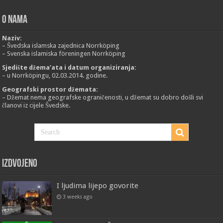
O nama
Naziv:
– Švedska islamska zajednica Norrköping
– Svenska islamiska föreningen Norrköping
Sjedište džema’ata i datum organiziranja:
– u Norrköpingu, 02.03.2014. godine.
Geografski prostor džemata:
– Džemat nema geografske ograničenosti, u džemat su dobro došli svi
članovi iz cijele Švedske.
Izdvojeno
I ljudima lijepo govorite
3 weeks ago