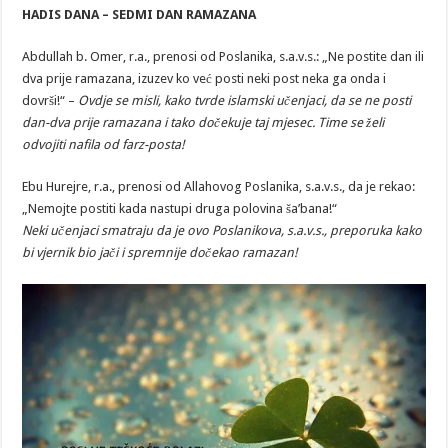
DANA
HADIS DANA – SEDMI DAN RAMAZANA
–
SEDMI
DAN
Abdullah b. Omer, r.a., prenosi od Poslanika, s.a.v.s.: „Ne postite dan ili
RAMAZANA
dva prije ramazana, izuzev ko već posti neki post neka ga onda i
dovrši!“ –
Ovdje se misli, kako tvrde islamski učenjaci, da se ne posti
dan-dva prije ramazana i tako dočekuje taj mjesec. Time se želi
odvojiti nafila od farz-posta!
Ebu Hurejre, r.a., prenosi od Allahovog Poslanika, s.a.v.s., da je rekao:
„Nemojte postiti kada nastupi druga polovina ša’bana!“
Neki učenjaci smatraju da je ovo Poslanikova, s.a.v.s., preporuka kako
bi vjernik bio jači i spremnije dočekao ramazan!