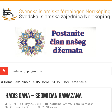
I ljudima lijepo govorite
Home
/
Aktuelno
/
HADIS DANA – SEDMI DAN RAMAZANA
HADIS DANA – SEDMI DAN RAMAZANA
SIF-N
May 22, 2018
Aktuelno
,
Arhiva
,
Islam
,
Ramazan
on
Comments Off
2,891 Views
HADIS