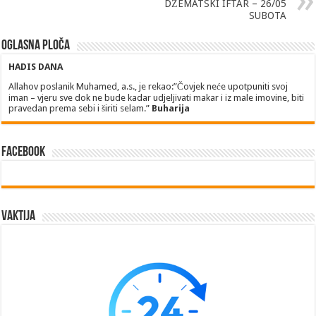
DŽEMATSKI IFTAR – 26/05
SUBOTA
Oglasna ploča
HADIS DANA
Allahov poslanik Muhamed, a.s., je rekao:”Čovjek neće upotpuniti svoj
iman – vjeru sve dok ne bude kadar udjeljivati makar i iz male imovine, biti
pravedan prema sebi i širiti selam.”
Buharija
Facebook
Vaktija