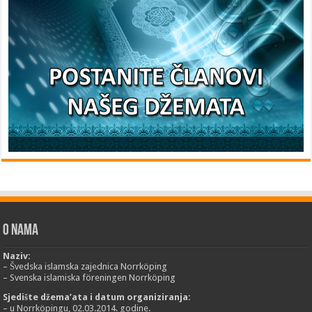
O nama
Naziv:
– Švedska islamska zajednica Norrköping
– Svenska islamiska föreningen Norrköping
Sjedište džema’ata i datum organiziranja:
– u Norrköpingu, 02.03.2014. godine.