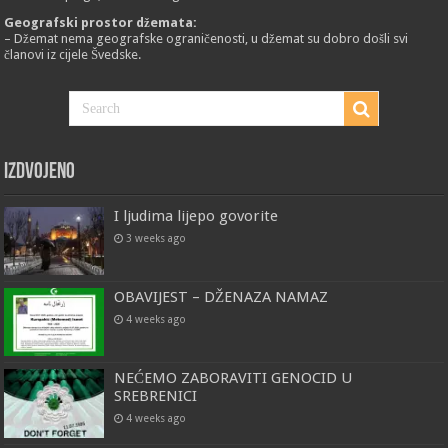
Geografski prostor džemata:
– Džemat nema geografske ograničenosti, u džemat su dobro došli svi
članovi iz cijele Švedske.
Izdvojeno
I ljudima lijepo govorite
3 weeks ago
OBAVIJEST – DŽENAZA NAMAZ
4 weeks ago
NEĆEMO ZABORAVITI GENOCID U
SREBRENICI
4 weeks ago