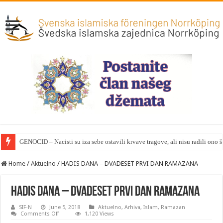
GENOCID – Nacisti su iza sebe ostavili krvave tragove, ali nisu radili ono 
Home
/
Aktuelno
/
HADIS DANA – DVADESET PRVI DAN RAMAZANA
HADIS DANA – DVADESET PRVI DAN RAMAZANA
SIF-N
June 5, 2018
Aktuelno
,
Arhiva
,
Islam
,
Ramazan
on
Comments Off
1,120 Views
HADIS