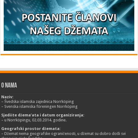
O nama
Naziv:
– Švedska islamska zajednica Norrköping
– Svenska islamiska föreningen Norrköping
Sjedište džema’ata i datum organiziranja:
– u Norrköpingu, 02.03.2014. godine.
Geografski prostor džemata:
– Džemat nema geografske ograničenosti, u džemat su dobro došli svi