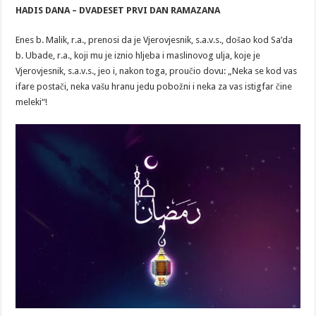
DANA
HADIS DANA – DVADESET PRVI DAN RAMAZANA
–
DVADESET
PRVI
Enes b. Malik, r.a., prenosi da je Vjerovjesnik, s.a.v.s., došao kod Sa’da
DAN
RAMAZANA
b. Ubade, r.a., koji mu je iznio hljeba i maslinovog ulja, koje je
Vjerovjesnik, s.a.v.s., jeo i, nakon toga, proučio dovu: „Neka se kod vas
ifare postači, neka vašu hranu jedu pobožni i neka za vas istigfar čine
meleki“!