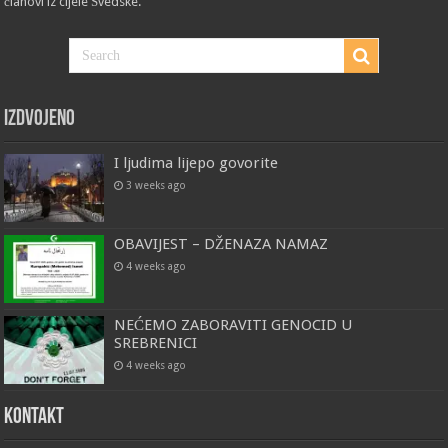
članovi iz cijele Švedske.
Izdvojeno
I ljudima lijepo govorite
3 weeks ago
OBAVIJEST – DŽENAZA NAMAZ
4 weeks ago
NEĆEMO ZABORAVITI GENOCID U
SREBRENICI
4 weeks ago
Kontakt