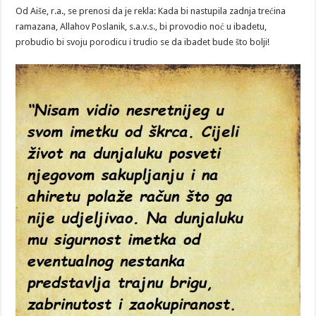
DAN
Od Aiše, r.a., se prenosi da je rekla: Kada bi nastupila zadnja trećina
RAMAZANA
ramazana, Allahov Poslanik, s.a.v.s., bi provodio noć u ibadetu,
probudio bi svoju porodicu i trudio se da ibadet bude što bolji!