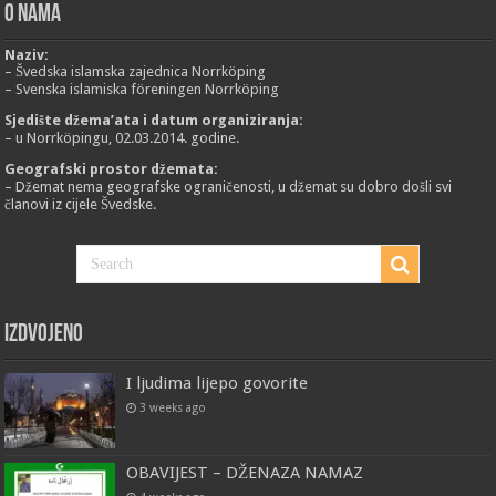
O nama
Naziv:
– Švedska islamska zajednica Norrköping
– Svenska islamiska föreningen Norrköping
Sjedište džema’ata i datum organiziranja:
– u Norrköpingu, 02.03.2014. godine.
Geografski prostor džemata:
– Džemat nema geografske ograničenosti, u džemat su dobro došli svi
članovi iz cijele Švedske.
Izdvojeno
I ljudima lijepo govorite
3 weeks ago
OBAVIJEST – DŽENAZA NAMAZ