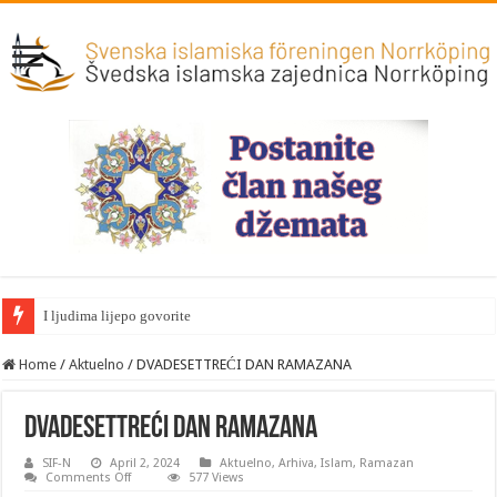
I ljudima lijepo govorite
Home
/
Aktuelno
/
DVADESETTREĆI DAN RAMAZANA
DVADESETTREĆI DAN RAMAZANA
SIF-N
April 2, 2024
Aktuelno
,
Arhiva
,
Islam
,
Ramazan
on
Comments Off
577 Views
DVADESETTREĆI