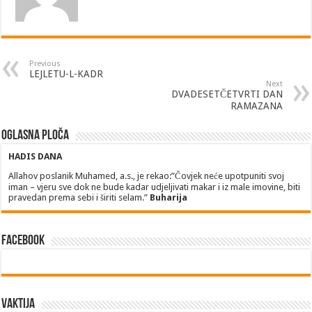
Previous
LEJLETU-L-KADR
Next
DVADESETČETVRTI DAN
RAMAZANA
Oglasna ploča
HADIS DANA
Allahov poslanik Muhamed, a.s., je rekao:”Čovjek neće upotpuniti svoj
iman – vjeru sve dok ne bude kadar udjeljivati makar i iz male imovine, biti
pravedan prema sebi i širiti selam.”
Buharija
Facebook
Vaktija