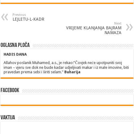
Previous
LEJLETU-L-KADR
Next
VRIJEME KLANJANJA BAJRAM
NAMAZA
Oglasna ploča
HADIS DANA
Allahov poslanik Muhamed, a.s., je rekao:”Čovjek neće upotpuniti svoj
iman – vjeru sve dok ne bude kadar udjeljivati makar i iz male imovine, biti
pravedan prema sebi i širiti selam.”
Buharija
Facebook
Vaktija