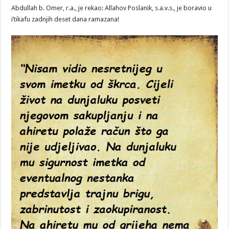
DAN
Abdullah b. Omer, r.a., je rekao: Allahov Poslanik, s.a.v.s., je boravio u
RAMAZANA
i’tikafu zadnjih deset dana ramazana!