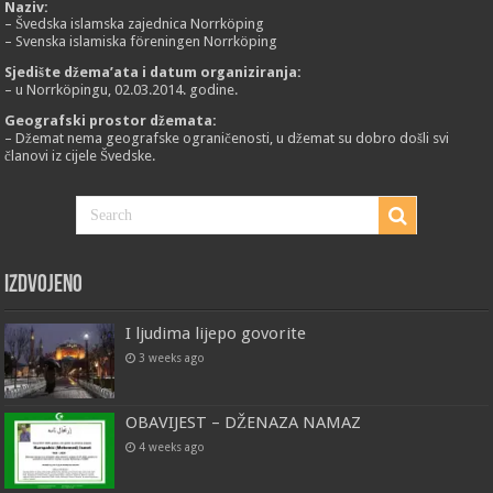
Naziv:
– Švedska islamska zajednica Norrköping
– Svenska islamiska föreningen Norrköping
Sjedište džema’ata i datum organiziranja:
– u Norrköpingu, 02.03.2014. godine.
Geografski prostor džemata:
– Džemat nema geografske ograničenosti, u džemat su dobro došli svi
članovi iz cijele Švedske.
Izdvojeno
I ljudima lijepo govorite
3 weeks ago
OBAVIJEST – DŽENAZA NAMAZ
4 weeks ago