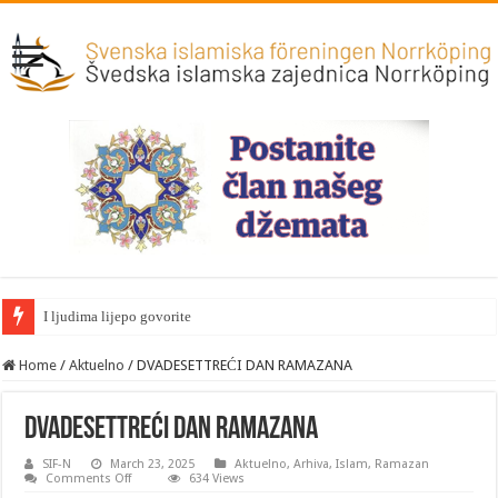
I ljudima lijepo govorite
Home
/
Aktuelno
/
DVADESETTREĆI DAN RAMAZANA
DVADESETTREĆI DAN RAMAZANA
SIF-N
March 23, 2025
Aktuelno
,
Arhiva
,
Islam
,
Ramazan
on
Comments Off
634 Views
DVADESETTREĆI