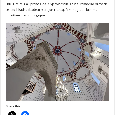
DAN
Ebu Hurejre, r.a., prenosi da je Vjerovjesnik, s.a.v.s., rekao: Ko provede
RAMAZANA
Lejletu-l-kadr u ibadetu, vjerujući i nadajući se nagradi, biće mu
oprošteni prethodni grijesi!
Share this: