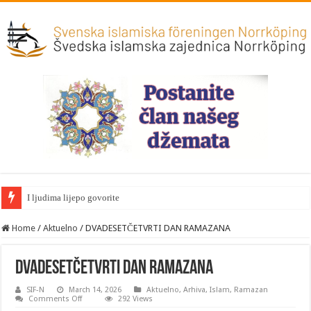
I ljudima lijepo govorite
Home
/
Aktuelno
/
DVADESETČETVRTI DAN RAMAZANA
DVADESETČETVRTI DAN RAMAZANA
SIF-N
March 14, 2026
Aktuelno
,
Arhiva
,
Islam
,
Ramazan
on
Comments Off
292 Views
DVADESETČETVRTI