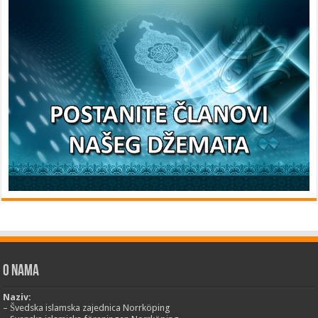
O nama
Naziv:
– Švedska islamska zajednica Norrköping