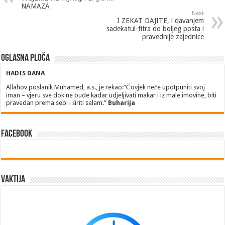
NAMAZA
Next
I ZEKAT DAJITE, i davanjem
sadekatul-fitra do boljeg posta i
pravednije zajednice
Oglasna ploča
HADIS DANA
Allahov poslanik Muhamed, a.s., je rekao:”Čovjek neće upotpuniti svoj
iman – vjeru sve dok ne bude kadar udjeljivati makar i iz male imovine, biti
pravedan prema sebi i širiti selam.”
Buharija
Facebook
Vaktija