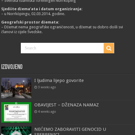
– Svenska islamiska föreningen Norrköping
Sjedište džema’ata i datum organiziranja:
– u Norrköpingu, 02.03.2014. godine.
Geografski prostor džemata:
– Džemat nema geografske ograničenosti, u džemat su dobro došli svi
članovi iz cijele Švedske.
Izdvojeno
I ljudima lijepo govorite
3 weeks ago
OBAVIJEST – DŽENAZA NAMAZ
4 weeks ago
NEĆEMO ZABORAVITI GENOCID U
SREBRENICI