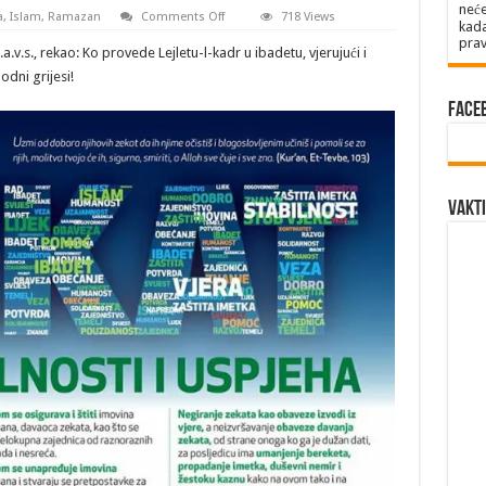
neće
on
a
,
Islam
,
Ramazan
Comments Off
718 Views
kada
DVADESET
prav
PETI
.a.v.s., rekao: Ko provede Lejletu-l-kadr u ibadetu, vjerujući i
DAN
RAMAZANA
dni grijesi!
Face
Vakti