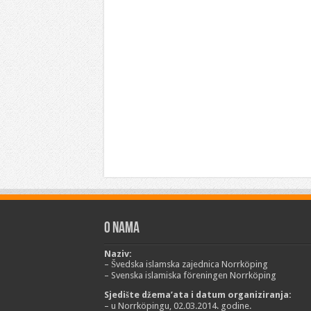
O nama
Naziv:
– Švedska islamska zajednica Norrköping
– Svenska islamiska föreningen Norrköping
Sjedište džema’ata i datum organiziranja:
– u Norrköpingu, 02.03.2014. godine.