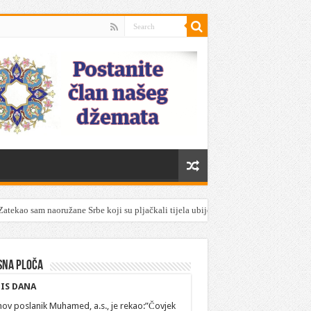
Zatekao sam naoružane Srbe koji su pljačkali tijela ubijenih Srebreničana
sna ploča
IS DANA
hov poslanik Muhamed, a.s., je rekao:”Čovjek