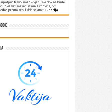
 upotpuniti svoj iman – vjeru sve dok ne bude
r udjeljivati makar i iz male imovine, biti
edan prema sebi i širiti selam.”
Buharija
book
ja