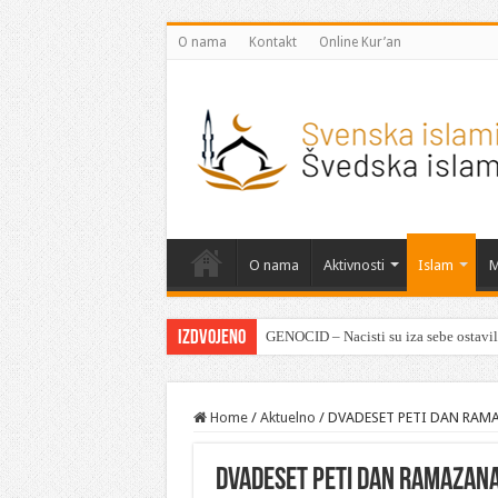
O nama
Kontakt
Online Kur’an
O nama
Aktivnosti
Islam
M
Izdvojeno
GENOCID – Nacisti su iza sebe ostavili
Home
/
Aktuelno
/
DVADESET PETI DAN RAM
DVADESET PETI DAN RAMAZAN