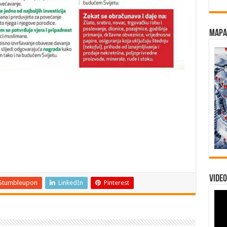
Mapa 
Video
Stumbleupon
LinkedIn
Pinterest