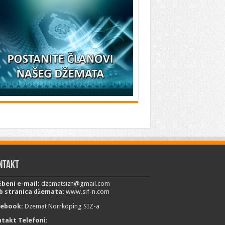
ntakt
žbeni e-mail:
dzematsizn@gmail.com
 stranica džemata:
www.sif-n.com
cebook:
Dzemat Norrköping SIZ-a
takt Telefoni: