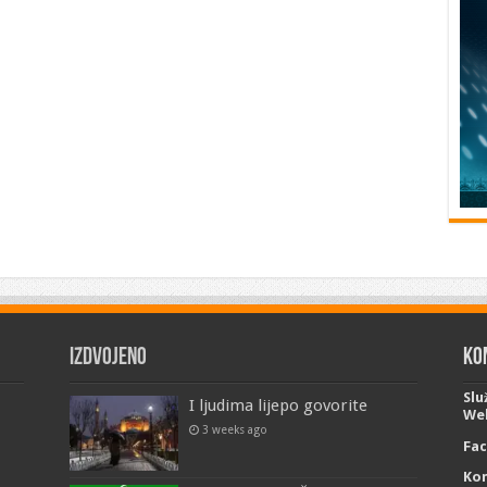
Izdvojeno
Ko
Slu
I ljudima lijepo govorite
Web
3 weeks ago
Fa
Kon