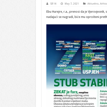
SIF-N
May 7, 2021
Aktuelno
,
Arhiv
Ebu Hurejre, r.a., prenosi da je Vjerovjesnik, s
nadajući se nagradi, biće mu oprošteni pretho