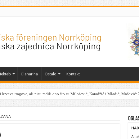
ekteb
Članarina
Ostalo
Kontakt
 krvave tragove, ali nisu radili ono što su Milošević, Karadžić i Mladić, Mašović: 
AZANA
Ogla
HAD
A
Alla