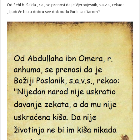
DAN
Od Sehl b. Sa’da , r.a., se prenosi da je Vjerovjesnik, s.a.v.s., rekao:
RAMAZANA
„Ljudi će biti u dobru sve dok budu žurili sa iftarom“!