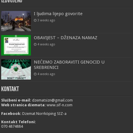
Izdvojeno
I ljudima lijepo govorite
3 weeks ago
OBAVIJEST – DŽENAZA NAMAZ
4 weeks ago
NEĆEMO ZABORAVITI GENOCID U
SREBRENICI
4 weeks ago
Kontakt
Službeni e-mail:
dzematsizn@gmail.com
Web stranica džemata:
www.sif-n.com
Facebook:
Dzemat Norrköping SIZ-a
Kontakt Telefoni:
070 4874884