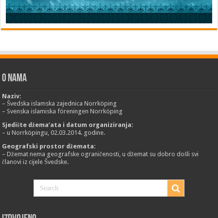
O nama
Naziv:
– Švedska islamska zajednica Norrköping
– Svenska islamiska föreningen Norrköping
Sjedište džema’ata i datum organiziranja:
– u Norrköpingu, 02.03.2014. godine.
Geografski prostor džemata:
– Džemat nema geografske ograničenosti, u džemat su dobro došli svi
članovi iz cijele Švedske.