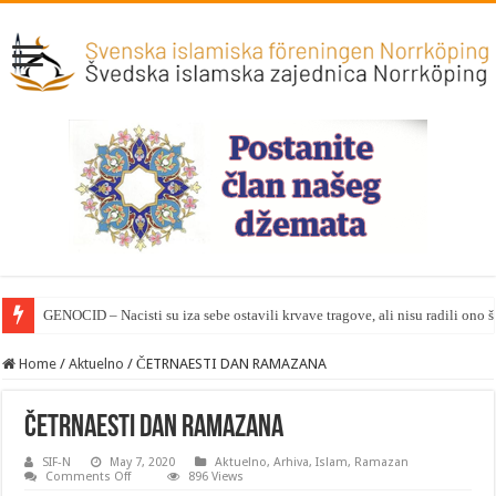
GENOCID – Nacisti su iza sebe ostavili krvave tragove, ali nisu radili ono 
Home
/
Aktuelno
/
ČETRNAESTI DAN RAMAZANA
ČETRNAESTI DAN RAMAZANA
SIF-N
May 7, 2020
Aktuelno
,
Arhiva
,
Islam
,
Ramazan
on
Comments Off
896 Views
ČETRNAESTI