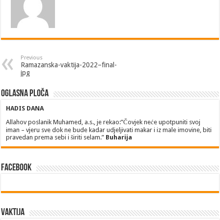
Previous
Ramazanska-vaktija-2022–final-
jpg
Oglasna ploča
HADIS DANA
Allahov poslanik Muhamed, a.s., je rekao:”Čovjek neće upotpuniti svoj
iman – vjeru sve dok ne bude kadar udjeljivati makar i iz male imovine, biti
pravedan prema sebi i širiti selam.”
Buharija
Facebook
Vaktija