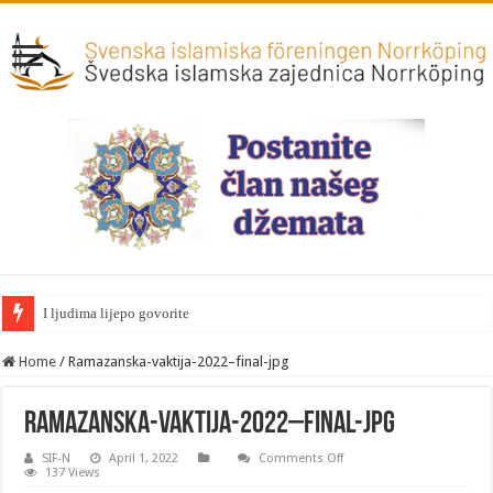
I ljudima lijepo govorite
Home
/
Ramazanska-vaktija-2022–final-jpg
Ramazanska-vaktija-2022–final-jpg
on
SIF-N
April 1, 2022
Comments Off
Ramazanska-
137 Views
vaktija-