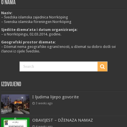
O nama
Naziv:
– Švedska islamska zajednica Norrköping
– Svenska islamiska föreningen Norrköping
Sjedište džema’ata i datum organiziranja:
– u Norrköpingu, 02.03.2014. godine.
Geografski prostor džemata:
– Džemat nema geografske ograničenosti, u džemat su dobro došli svi
članovi iz cijele Švedske.
Izdvojeno
I ljudima lijepo govorite
3 weeks ago
OBAVIJEST – DŽENAZA NAMAZ
4 weeks ago