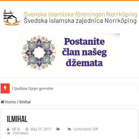
I ljudima lijepo govorite
Home
/
ilmihal
ilmihal
on
SIF-N
May 31, 2017
Comments Off
ilmihal
318 Views