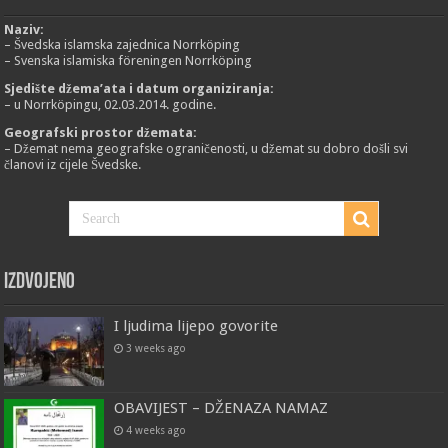
Naziv:
– Švedska islamska zajednica Norrköping
– Svenska islamiska föreningen Norrköping
Sjedište džema’ata i datum organiziranja:
– u Norrköpingu, 02.03.2014. godine.
Geografski prostor džemata:
– Džemat nema geografske ograničenosti, u džemat su dobro došli svi
članovi iz cijele Švedske.
Izdvojeno
I ljudima lijepo govorite
3 weeks ago
OBAVIJEST – DŽENAZA NAMAZ
4 weeks ago