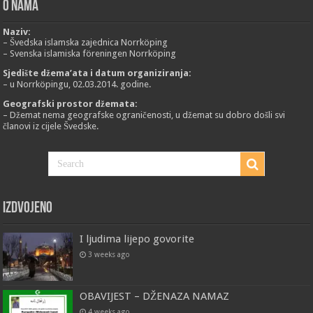
O nama
Naziv:
– Švedska islamska zajednica Norrköping
– Svenska islamiska föreningen Norrköping
Sjedište džema’ata i datum organiziranja:
– u Norrköpingu, 02.03.2014. godine.
Geografski prostor džemata:
– Džemat nema geografske ograničenosti, u džemat su dobro došli svi
članovi iz cijele Švedske.
Izdvojeno
I ljudima lijepo govorite
3 weeks ago
OBAVIJEST – DŽENAZA NAMAZ
4 weeks ago