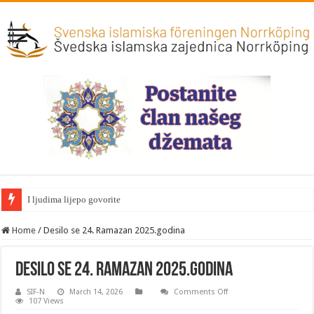
I ljudima lijepo govorite
Home
/
Desilo se 24. Ramazan 2025.godina
Desilo se 24. Ramazan 2025.godina
on
SIF-N
March 14, 2026
Comments Off
Desilo
107 Views
se