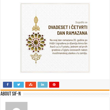
24.
Ramazan
2025.godina
About SIF-N