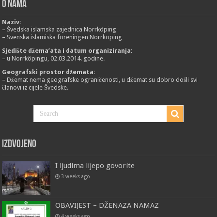
O nama
Naziv:
– Švedska islamska zajednica Norrköping
– Svenska islamiska föreningen Norrköping
Sjedište džema’ata i datum organiziranja:
– u Norrköpingu, 02.03.2014. godine.
Geografski prostor džemata:
– Džemat nema geografske ograničenosti, u džemat su dobro došli svi
članovi iz cijele Švedske.
Izdvojeno
I ljudima lijepo govorite
3 weeks ago
OBAVIJEST – DŽENAZA NAMAZ
4 weeks ago