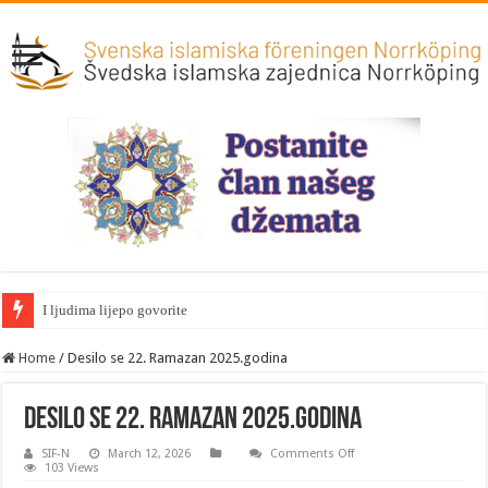
I ljudima lijepo govorite
Home
/
Desilo se 22. Ramazan 2025.godina
Desilo se 22. Ramazan 2025.godina
on
SIF-N
March 12, 2026
Comments Off
Desilo
103 Views
se