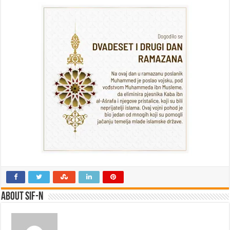
22.
Ramazan
2025.godina
About SIF-N